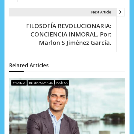
g
Next Article
a
FILOSOFÍA REVOLUCIONARIA:
c
CONCIENCIA INMORAL. Por:
i
Marlon S Jiménez García.
ó
n
Related Articles
d
e
#NOTICIA
INTERNACIONALES
POLÍTICA
e
n
t
r