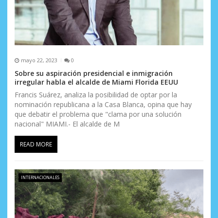
a
d
a
s
mayo 22, 2023
0
Sobre su aspiración presidencial e inmigración
irregular habla el alcalde de Miami Florida EEUU
Francis Suárez, analiza la posibilidad de optar por la
nominación republicana a la Casa Blanca, opina que hay
que debatir el problema que "clama por una solución
nacional" MIAMI.- El alcalde de M
READ MORE
INTERNACIONALES