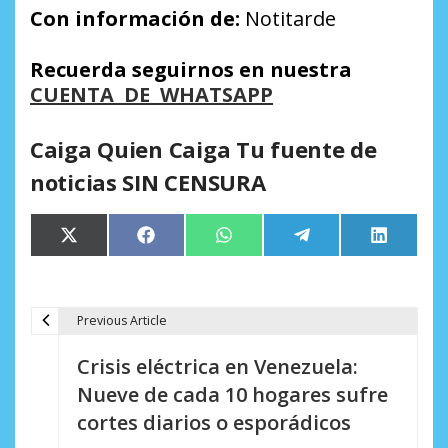
Con información de:
Notitarde
Recuerda seguirnos en nuestra
CUENTA DE WHATSAPP
Caiga Quien Caiga Tu fuente de
noticias SIN CENSURA
Compartir
Compartir
Compartir
Compartir
Comparti
X
Facebook
WhatsApp
Telegram
LinkedIn
en
en
en
en
en
(Twitter)
Previous Article
N
Crisis eléctrica en Venezuela:
a
Nueve de cada 10 hogares sufre
v
cortes diarios o esporádicos
e