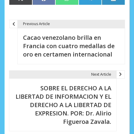
X
Facebook
WhatsApp
Telegram
LinkedIn
en
en
en
en
en
(Twitter)
Previous Article
N
Cacao venezolano brilla en
a
Francia con cuatro medallas de
v
oro en certamen internacional
e
g
Next Article
a
SOBRE EL DERECHO A LA
c
LIBERTAD DE INFORMACION Y EL
i
DERECHO A LA LIBERTAD DE
EXPRESION. POR: Dr. Alirio
ó
Figueroa Zavala.
n