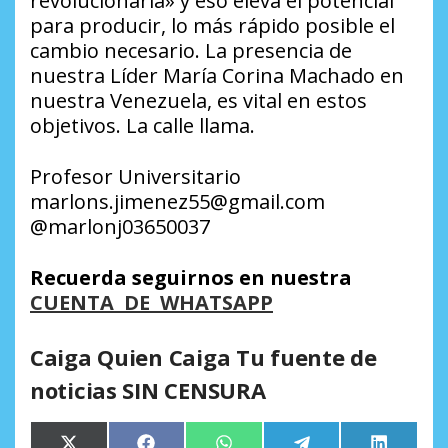
revolucionaria» y eso eleva el potencial
para producir, lo más rápido posible el
cambio necesario. La presencia de
nuestra Líder María Corina Machado en
nuestra Venezuela, es vital en estos
objetivos. La calle llama.
Profesor Universitario
marlons.jimenez55@gmail.com
@marlonj03650037
Recuerda seguirnos en nuestra
CUENTA DE WHATSAPP
Caiga Quien Caiga Tu fuente de
noticias SIN CENSURA
Compartir
Compartir
Compartir
Compartir
Comparti