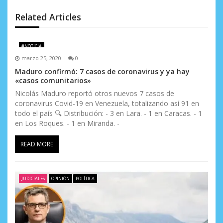
d
Related Articles
e
e
#NOTICIA
n
marzo 25, 2020
0
Maduro confirmó: 7 casos de coronavirus y ya hay
t
«casos comunitarios»
r
Nicolás Maduro reportó otros nuevos 7 casos de
coronavirus Covid-19 en Venezuela, totalizando así 91 en
a
todo el país 🔍 Distribución: - 3 en Lara. - 1 en Caracas. - 1
en Los Roques. - 1 en Miranda. -
d
READ MORE
a
s
JUDICIALES
OPINIÓN
POLÍTICA