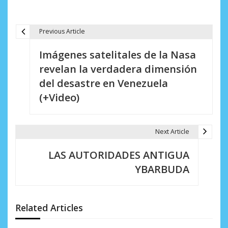
Previous Article
N
Imágenes satelitales de la Nasa
a
revelan la verdadera dimensión
v
del desastre en Venezuela
e
(+Video)
g
a
Next Article
c
LAS AUTORIDADES ANTIGUA
i
YBARBUDA
ó
n
Related Articles
d