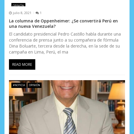
e
OPINIÓN
julio 8, 2021
1
e
La columna de Oppenheimer: ¿Se convertirá Perú en
una nueva Venezuela?
n
El candidato presidencial Pedro Castillo habla durante una
t
conferencia de prensa junto a su compañera de fórmula
Dina Boluarte, tercera desde la derecha, en la sede de su
r
campaña en Lima, Perú, el ma
a
READ MORE
d
a
#NOTICIA
OPINIÓN
s