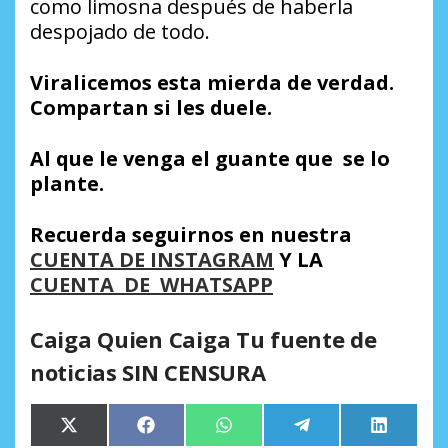
como limosna después de haberla
despojado de todo.
Viralicemos esta mierda de verdad.
Compartan si les duele.
Al que le venga el guante que se lo
plante.
Recuerda seguirnos en nuestra
CUENTA DE INSTAGRAM
Y LA
CUENTA DE WHATSAPP
Caiga Quien Caiga Tu fuente de
noticias SIN CENSURA
Compartir
Compartir
Compartir
Compartir
Comparti
X
Facebook
WhatsApp
Telegram
LinkedIn
en
en
en
en
en
(Twitter)