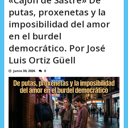
en...
AGOSTO 7, 2026
putas, proxenetas y la
imposibilidad del amor
en el burdel
democrático. Por José
Luis Ortiz Güell
junio 30, 2026
0