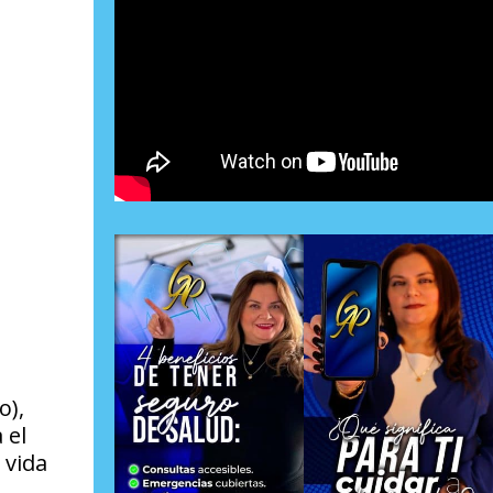
o),
 el
 vida