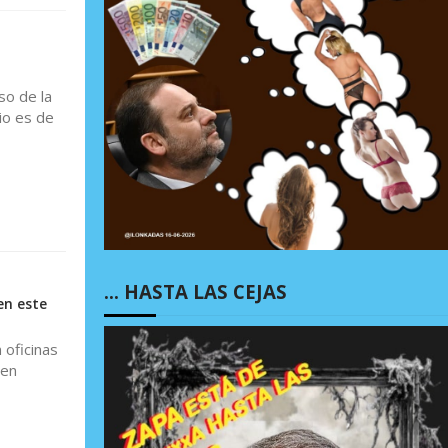
so de la
rio es de
… HASTA LAS CEJAS
en este
 oficinas
nen