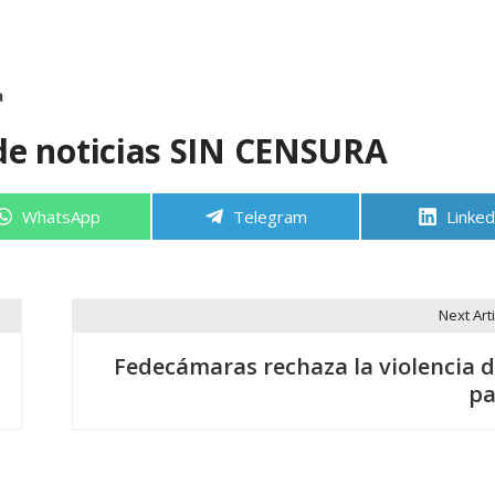
a
de noticias SIN CENSURA
Compartir
Compartir
Compa
WhatsApp
Telegram
Linked
en
en
en
Next Arti
Fedecámaras rechaza la violencia d
pa