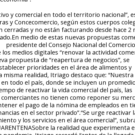
vo y comercial en todo el territorio nacional”, e
as y Concecomercio, según estos cuerpos coleg
n cerradas y no están facturando desde hace 2 
ivado.En medio de estas nuevas propuestas come
 presidente del Consejo Nacional del Comercio 
 los medios digitales “renovar la actividad comer
eva propuesta de “reapertura de negocios”, se
ablecer prioridades en el área de alimentos y
ta misma realidad, Itriago destaco que: “Nuestra
 en todo el país, donde se incluyen un promedi
empo de reactivar la vida comercial del país, las
s comerciantes no tienen como reponer su merc
ntener el pago de la nómina de empleados en t
ncias en el sector privado”.“Se urge reactivar l
iento y los servicios en el área comercial”, subr
RENTENASobre la realidad que experimenta e