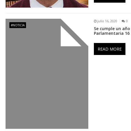
e
n
julio 16, 2020
0
#NOTICIA
Se cumple un año 
t
Parlamentaria 16 
r
READ MORE
a
d
a
s