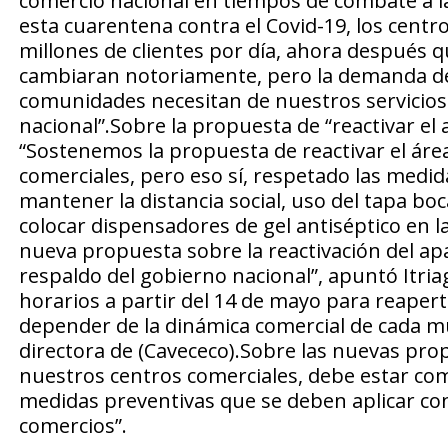
comercio nacional en tiempos de combate a la
esta cuarentena contra el Covid-19, los centr
millones de clientes por día, ahora después 
cambiaran notoriamente, pero la demanda de bi
comunidades necesitan de nuestros servicios
nacional”.Sobre la propuesta de “reactivar el 
“Sostenemos la propuesta de reactivar el áre
comerciales, pero eso sí, respetado las medid
mantener la distancia social, uso del tapa boc
colocar dispensadores de gel antiséptico en l
nueva propuesta sobre la reactivación del ap
respaldo del gobierno nacional”, apuntó Itriag
horarios a partir del 14 de mayo para reaper
depender de la dinámica comercial de cada mun
directora de (Cavececo).Sobre las nuevas prop
nuestros centros comerciales, debe estar c
medidas preventivas que se deben aplicar con
comercios”.