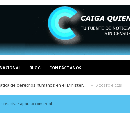
tica de derechos humanos en el Minister...
AGOSTO 6, 2026
 en un mercado impulsado por el auge de...
AGOSTO 6, 2026
o en La Guaira que hasta ahora no había ...
AGOSTO 6, 2026
idad? Por Dayana Cristina Duzoglou L.
AGOSTO 6, 2026
xcusas, apagones y promesas incumplidas...
NACIONAL
BLOG
CONTÁCTANOS
AGOSTO 6, 2026
tica de derechos humanos en el Minister...
AGOSTO 6, 2026
 en un mercado impulsado por el auge de...
AGOSTO 6, 2026
o en La Guaira que hasta ahora no había ...
AGOSTO 6, 2026
idad? Por Dayana Cristina Duzoglou L.
AGOSTO 6, 2026
 reactivar aparato comercial
xcusas, apagones y promesas incumplidas...
AGOSTO 6, 2026
tica de derechos humanos en el Minister...
AGOSTO 6, 2026