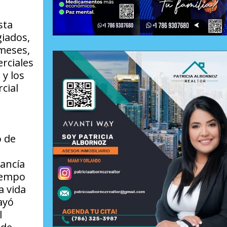
sta
iados,
meses,
rciales
y los
cial
o de
ancía
iempo
a vida
ayó
l