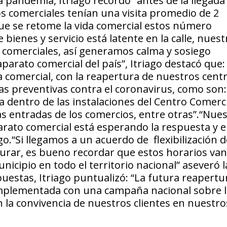
 pandemia, Itriago recordó “antes de la llegada
os comerciales tenían una visita promedio de 2
que se retome la vida comercial estos número
enes y servicio está latente en la calle, nuest
 comerciales, así generamos calma y sosiego
aparato comercial del país”, Itriago destacó que:
a comercial, con la reapertura de nuestros cent
as preventivas contra el coronavirus, como son:
a dentro de las instalaciones del Centro Comerci
as entradas de los comercios, entre otras”.“Nue
arato comercial está esperando la respuesta y e
o.“Si llegamos a un acuerdo de flexibilización d
turar, es bueno recordar que estos horarios van
icipio en todo el territorio nacional” aseveró l
uestas, Itriago puntualizó: “La futura reapertu
omplementada con una campaña nacional sobre l
 la convivencia de nuestros clientes en nuestro