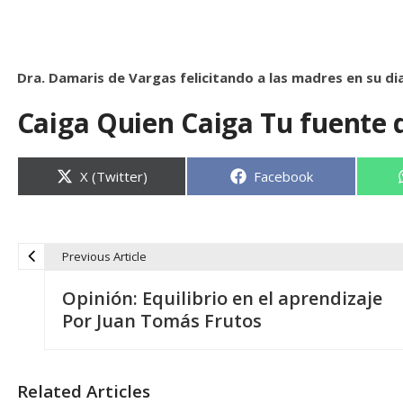
Dra. Damaris de Vargas felicitando a las madres en su di
Caiga Quien Caiga Tu fuente 
Compartir
Compartir
X (Twitter)
Facebook
en
en
Previous Article
N
Opinión: Equilibrio en el aprendizaje
a
Por Juan Tomás Frutos
v
Related Articles