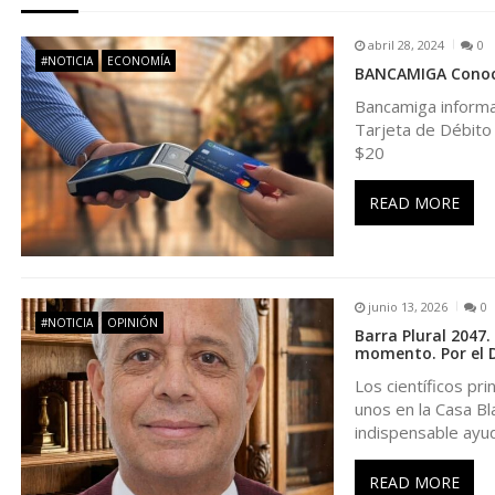
e
abril 28, 2024
0
g
#NOTICIA
ECONOMÍA
BANCAMIGA Conoce 
Bancamiga informa 
a
Tarjeta de Débito e
$20
c
READ MORE
i
ó
junio 13, 2026
0
#NOTICIA
OPINIÓN
n
Barra Plural 2047.
momento. Por el D
d
Los científicos pr
unos en la Casa Bl
indispensable ayu
e
READ MORE