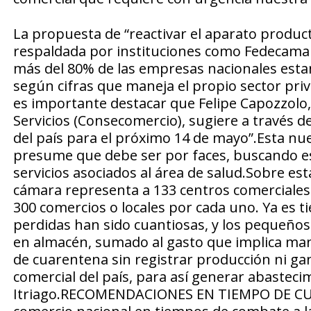
La propuesta de “reactivar el aparato producti
respaldada por instituciones como Fedecamar
más del 80% de las empresas nacionales esta
según cifras que maneja el propio sector pr
es importante destacar que Felipe Capozzolo,
Servicios (Consecomercio), sugiere a través de
del país para el próximo 14 de mayo”.Esta nu
presume que debe ser por faces, buscando est
servicios asociados al área de salud.Sobre es
cámara representa a 133 centros comerciales
300 comercios o locales por cada uno. Ya es ti
perdidas han sido cuantiosas, y los pequeño
en almacén, sumado al gasto que implica ma
de cuarentena sin registrar producción ni gana
comercial del país, para así generar abastecim
Itriago.RECOMENDACIONES EN TIEMPO DE CUA