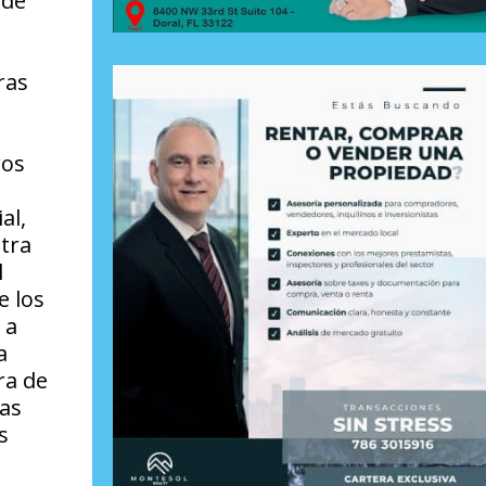
 de
ras
ros
al,
stra
l
e los
 a
a
ra de
as
s