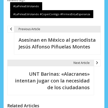
Related tags :
#LaPeleaEsVotando
#LaPeleaEsVotando #CopeiContigo #FirmesEnLaEsperanza
Previous Article
N
Asesinan en México al periodista
a
Jesús Alfonso Piñuelas Montes
v
e
Next Article
g
UNT Barinas: «Alacranes»
a
intentan jugar con la necesidad
c
de los ciudadanos
i
ó
Related Articles