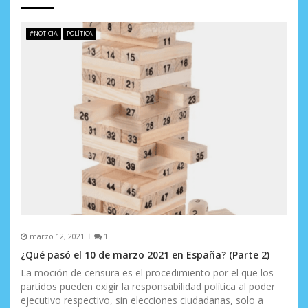
n
d
#NOTICIA
POLÍTICA
e
e
n
t
r
a
d
a
marzo 12, 2021
1
s
¿Qué pasó el 10 de marzo 2021 en España? (Parte 2)
La moción de censura es el procedimiento por el que los
partidos pueden exigir la responsabilidad política al poder
ejecutivo respectivo, sin elecciones ciudadanas, solo a