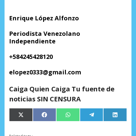
Enrique López Alfonzo
Periodista Venezolano
Independiente
+584245428120
elopez0333@gmail.com
Caiga Quien Caiga Tu fuente de
noticias SIN CENSURA
Compartir
Compartir
Compartir
Compartir
Comparti
X
Facebook
WhatsApp
Telegram
LinkedIn
en
en
en
en
en
(Twitter)