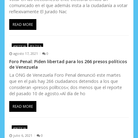
r
comunicado en el que además insta a la ciudadanía a votar
a
reflexivamente El Jurado Nac
d
READ MORE
a
s
#NOTICIA
POLÍTICA
agosto 17, 2021
0
Foro Penal: Piden libertad para los 266 presos políticos
de Venezuela
La ONG de Venezuela Foro Penal denunció este martes
que en el país hay 266 ciudadanos detenidos a los que
consideran «presos políticos»; dos menos que el reporte
del pasado 10 de agosto.«Al día de ho
READ MORE
#NOTICIA
julio 6, 2021
0