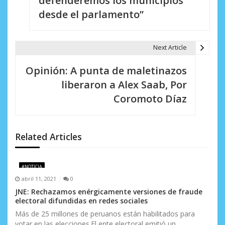
defenderemos los municipios
e
desde el parlamento”
g
a
Next Article
c
Opinión: A punta de maletinazos
i
liberaron a Alex Saab, Por
Coromoto Díaz
ó
n
d
Related Articles
e
#NOTICIA
e
abril 11, 2021
0
n
JNE: Rechazamos enérgicamente versiones de fraude
electoral difundidas en redes sociales
t
Más de 25 millones de peruanos están habilitados para
votar en las elecciones.El ente electoral emitió un