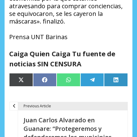
atravesando para comprar conciencias,
se equivocaron, se les cayeron la
máscaras». finalizó.
Prensa UNT Barinas
Caiga Quien Caiga Tu fuente de
noticias SIN CENSURA
Compartir
Compartir
Compartir
Compartir
Comparti
X
Facebook
WhatsApp
Telegram
LinkedIn
en
en
en
en
en
(Twitter)
Previous Article
N
Juan Carlos Alvarado en
a
Guanare: “Protegeremos y
v