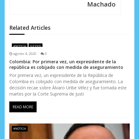
Machado
ó
n
d
Related Articles
e
#NOTICIA
SUCESOS
e
agosto 4, 2020
0
n
Colombia: Por primera vez, un expresidente de la
república es cobijado con medida de aseguramiento
t
Por primera vez, un expresidente de la República de
Colombia es cobijado con medida de aseguramiento. La
r
decisión recae sobre Álvaro Uribe Vélez y fue tomada este
a
martes por la Corte Suprema de Justi
d
READ MORE
a
s
#NOTICIA