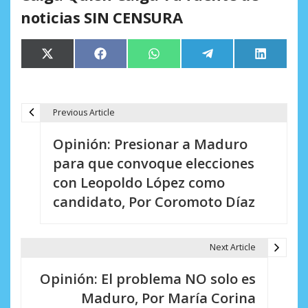
noticias SIN CENSURA
Compartir
Compartir
Compartir
Compartir
Comparti
X
Facebook
WhatsApp
Telegram
LinkedIn
en
en
en
en
en
(Twitter)
Previous Article
N
Opinión: Presionar a Maduro
a
para que convoque elecciones
v
con Leopoldo López como
e
candidato, Por Coromoto Díaz
g
a
Next Article
c
Opinión: El problema NO solo es
i
Maduro, Por María Corina