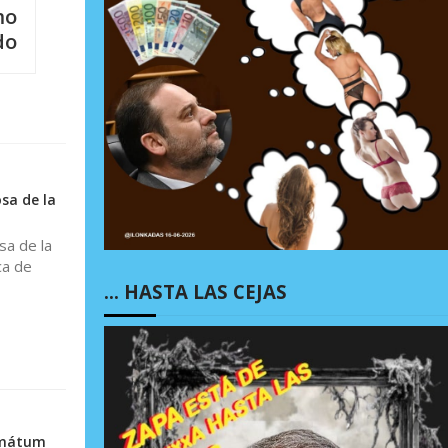
mo
do
sa de la
sa de la
ca de
… HASTA LAS CEJAS
timátum