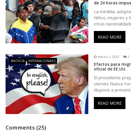
de 24 horas impu
d
La medida, adoptad
Niños, mujeres y 
otras nacionalidad
e
READ MORE
e
n
marzo 2, 2025
0
#NOTICIA
INTERNACIONALES
Efectos para migr
t
oficial de EE.UU.
El presidente prep
r
viernes Nueva Yor
dispone a present
a
READ MORE
d
Comments (25)
a