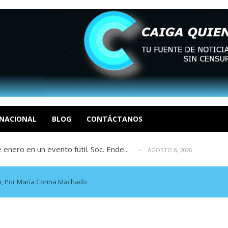
eón R
AGOSTO 8, 2026
tratégica, Realpolitik y el Desmante...
AGOSTO 8, 2026
 García
NACIONAL
BLOG
CONTÁCTANOS
AGOSTO 7, 2026
 enero en un evento fútil. Soc. Ende...
AGOSTO 8, 2026
osé Luis Centeno S
AGOSTO 8, 2026
eón R
AGOSTO 8, 2026
tratégica, Realpolitik y el Desmante...
AGOSTO 8, 2026
o, Por María Corina Machado
 García
AGOSTO 7, 2026
 enero en un evento fútil. Soc. Ende...
AGOSTO 8, 2026
osé Luis Centeno S
AGOSTO 8, 2026