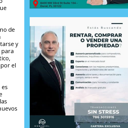
o
que
rno de
n
tarse y
o para
ico,
por el
 es
e
las
 nuevos