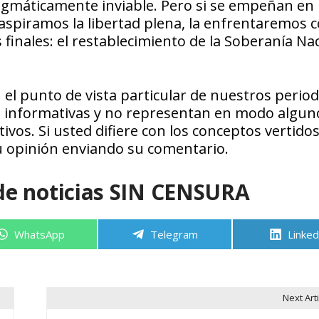
ragmáticamente inviable. Pero si se empeñan en
 aspiramos la libertad plena, la enfrentaremos 
finales: el restablecimiento de la Soberanía Nac
l punto de vista particular de nuestros period
s informativas y no representan en modo alguno
tivos. Si usted difiere con los conceptos vertidos
u opinión enviando su comentario.
de noticias SIN CENSURA
Compartir
Compartir
Compa
WhatsApp
Telegram
Linked
en
en
en
Next Arti