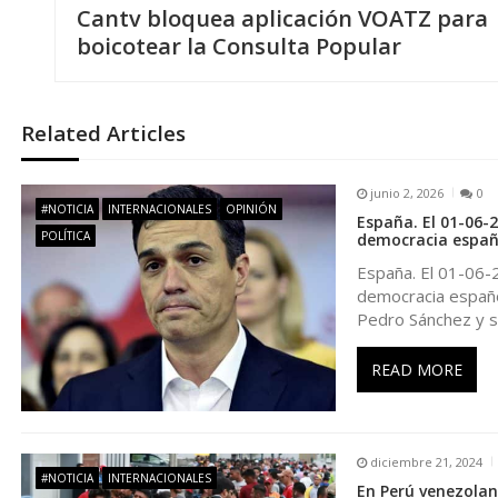
Cantv bloquea aplicación VOATZ para
a
boicotear la Consulta Popular
v
Related Articles
e
junio 2, 2026
0
g
#NOTICIA
INTERNACIONALES
OPINIÓN
España. El 01-06-
POLÍTICA
democracia españ
a
España. El 01-06-
democracia españo
c
Pedro Sánchez y s
i
READ MORE
ó
diciembre 21, 2024
n
#NOTICIA
INTERNACIONALES
En Perú venezola