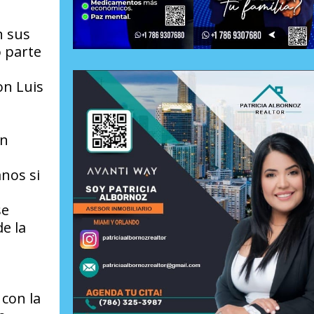
n sus
o parte
on Luis
ón
anos si
se
e la
 con la