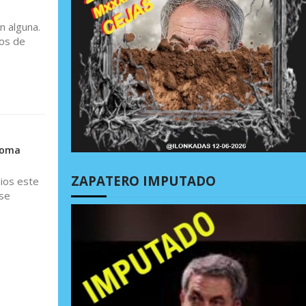
n alguna.
os de
dioma
ZAPATERO IMPUTADO
dios este
 se