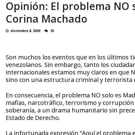
Opinión: El problema NO 
¿QUE PROTEGES TU? Por: Miguel Ángel L
Corina Machado
diciembre 8, 2020
25
Son muchos los eventos que en los últimos t
venezolanos. Sin embargo, tanto los ciudada
internacionales estamos muy claros en que 
sino con una estructura criminal y terrorista 
En consecuencia, el problema NO solo es Ma
mafias, narcotráfico, terrorismo y corrupción
soberanía, a un drama humanitario sin preced
Estado de Derecho.
La infortunada expresión “Aquí el problema e