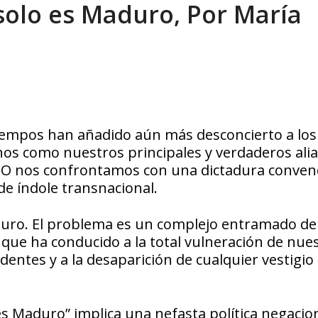
solo es Maduro, Por María
eón R
AGOSTO 8, 2026
iempos han añadido aún más desconcierto a los
nos como nuestros principales y verdaderos ali
NO nos confrontamos con una dictadura convenc
de índole transnacional.
duro. El problema es un complejo entramado de
 que ha conducido a la total vulneración de nue
entes y a la desaparición de cualquier vestigio
s Maduro” implica una nefasta política negacion