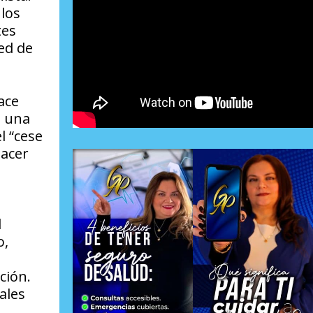
 los
tes
ed de
ace
o una
l “cese
hacer
l
o,
ción.
ales