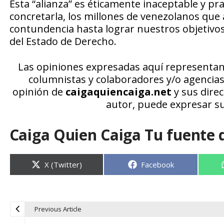
Esta “alianza” es éticamente inaceptable y p
concretarla, los millones de venezolanos que
contundencia hasta lograr nuestros objetivos 
del Estado de Derecho.
Las opiniones expresadas aquí representan e
columnistas y colaboradores y/o agencia
opinión de
caigaquiencaiga.net
y sus direc
autor, puede expresar s
Caiga Quien Caiga Tu fuente 
Compartir
Compartir
X (Twitter)
Facebook
en
en
Previous Article
N