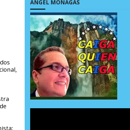
ÁNGEL MONAGAS
ados
ional,
stra
 de
ista: