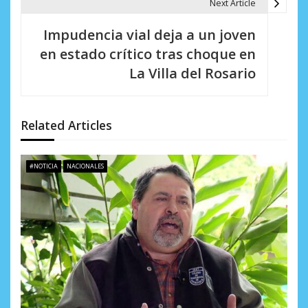
Next Article
a
Impudencia vial deja a un joven
c
en estado crítico tras choque en
i
La Villa del Rosario
ó
n
Related Articles
d
e
#NOTICIA
NACIONALES
e
n
t
r
a