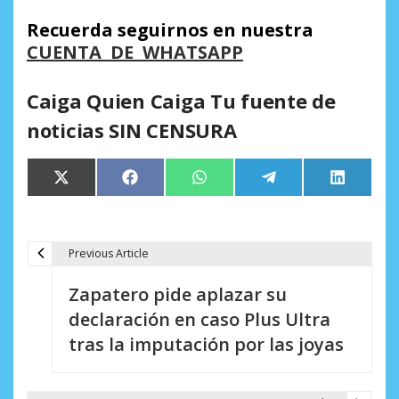
Recuerda seguirnos en nuestra
CUENTA DE WHATSAPP
Caiga Quien Caiga Tu fuente de
noticias SIN CENSURA
Compartir
Compartir
Compartir
Compartir
Comparti
X
Facebook
WhatsApp
Telegram
LinkedIn
en
en
en
en
en
(Twitter)
Previous Article
N
Zapatero pide aplazar su
a
declaración en caso Plus Ultra
v
tras la imputación por las joyas
e
g