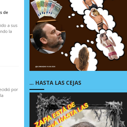
s de
ido a sus
ndo la
… HASTA LAS CEJAS
ecidió por
la