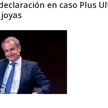
declaración en caso Plus Ul
eo I por la libertad inmediata de l...
AGOSTO 5, 2026
 joyas