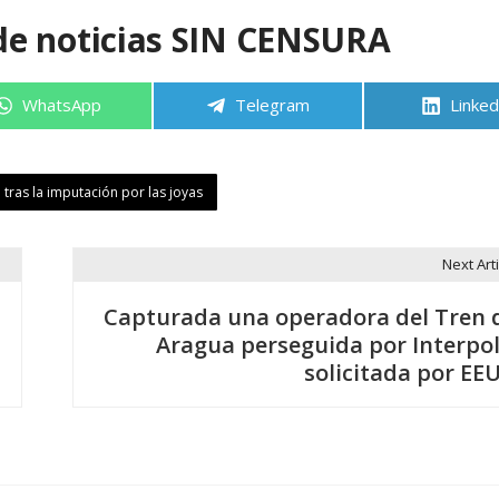
de noticias SIN CENSURA
Compartir
Compartir
Compa
WhatsApp
Telegram
Linked
en
en
en
 tras la imputación por las joyas
Next Arti
Capturada una operadora del Tren 
Aragua perseguida por Interpol
solicitada por EE