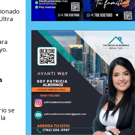
cionado
Ultra
ara
yo.
s
io se
la