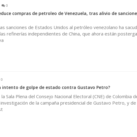
0
educe compras de petroleo de Venezuela, tras alivio de sancione
las sanciones de Estados Unidos al petróleo venezolano ha sacud
las refinerías independientes de China, que ahora están posterga
va
0
 intento de golpe de estado contra Gustavo Petro?
a Sala Plena del Consejo Nacional Electoral (CNE) de Colombia d
a investigación de la campaña presidencial de Gustavo Petro, y de 
st