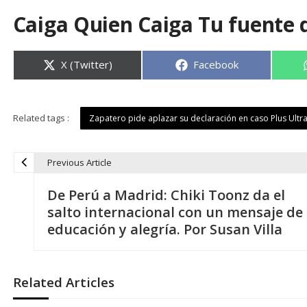
Caiga Quien Caiga Tu fuente 
Compartir
Compartir
X (Twitter)
Facebook
en
en
Related tags :
Zapatero pide aplazar su declaración en caso Plus Ultra
Previous Article
N
De Perú a Madrid: Chiki Toonz da el
a
salto internacional con un mensaje de
educación y alegría. Por Susan Villa
v
e
Related Articles