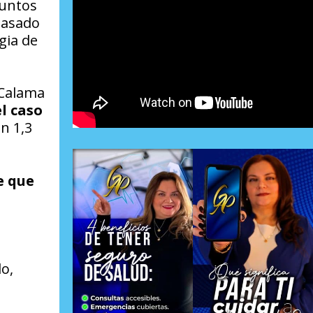
suntos
 pasado
gia de
 Calama
l caso
n 1,3
e que
o,