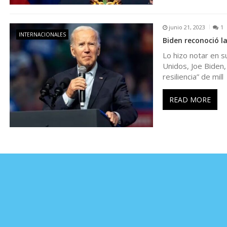
n
t
junio 21, 2023
1
INTERNACIONALES
Biden reconoció la
r
Lo hizo notar en s
Unidos, Joe Biden,
resiliencia” de mill
a
READ MORE
d
a
s