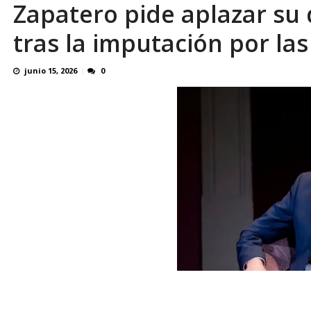
Zapatero pide aplazar su 
Familiares realizaron nueva vigilia en El Rod
tras la imputación por las
junio 15, 2026
0