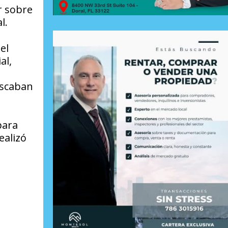
r sobre
l.
el
al,
uscaban
para
ealizó