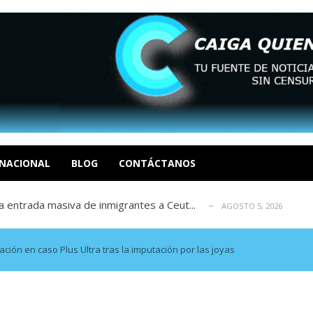
eo I por la libertad inmediata de l...
AGOSTO 5, 2026
ptiembre revisión de su solicitud de l...
AGOSTO 5, 2026
cidos, según ONG
NACIONAL
BLOG
CONTÁCTANOS
AGOSTO 5, 2026
a entrada masiva de inmigrantes a Ceut...
AGOSTO 5, 2026
álogo: La tragedia de Venezuela no admi...
AGOSTO 5, 2026
eo I por la libertad inmediata de l...
AGOSTO 5, 2026
ptiembre revisión de su solicitud de l...
AGOSTO 5, 2026
ción en caso Plus Ultra tras la imputación por las joyas
cidos, según ONG
AGOSTO 5, 2026
a entrada masiva de inmigrantes a Ceut...
AGOSTO 5, 2026
álogo: La tragedia de Venezuela no admi...
AGOSTO 5, 2026