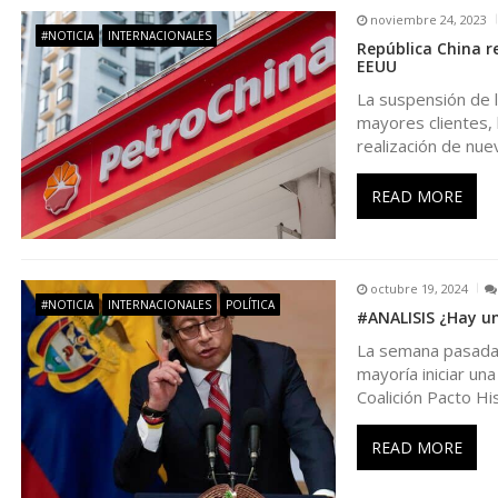
g
noviembre 24, 2023
#NOTICIA
INTERNACIONALES
República China r
a
EEUU
La suspensión de 
c
mayores clientes, 
realización de nue
i
READ MORE
ó
n
octubre 19, 2024
#NOTICIA
INTERNACIONALES
POLÍTICA
#ANALISIS ¿Hay un
d
La semana pasada l
mayoría iniciar un
e
Coalición Pacto Hi
e
READ MORE