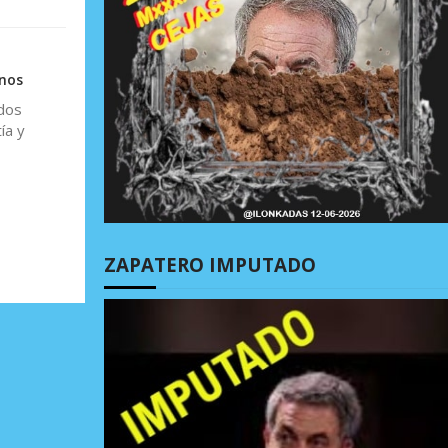
anos
ados
ía y
ZAPATERO IMPUTADO