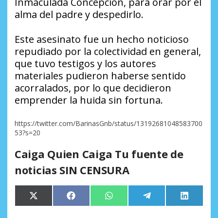
Inmaculada Concepción, para orar por el
alma del padre y despedirlo.
Este asesinato fue un hecho noticioso
repudiado por la colectividad en general,
que tuvo testigos y los autores
materiales pudieron haberse sentido
acorralados, por lo que decidieron
emprender la huida sin fortuna.
https://twitter.com/BarinasGnb/status/13192681048583700
53?s=20
Caiga Quien Caiga Tu fuente de
noticias SIN CENSURA
Compartir
Compartir
Compartir
Compartir
Comparti
X
Facebook
WhatsApp
Telegram
LinkedIn
en
en
en
en
en
(Twitter)