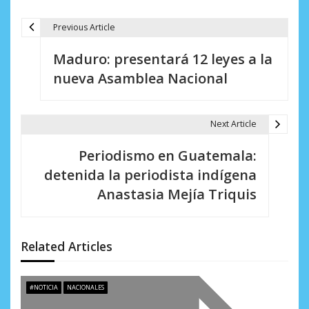
Previous Article
N
Maduro: presentará 12 leyes a la
a
nueva Asamblea Nacional
v
e
Next Article
g
Periodismo en Guatemala:
a
detenida la periodista indígena
c
Anastasia Mejía Triquis
i
ó
Related Articles
n
d
#NOTICIA
NACIONALES