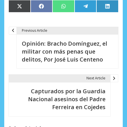
Compartir
Compartir
Compartir
Compartir
Comparti
X
Facebook
WhatsApp
Telegram
LinkedIn
en
en
en
en
en
(Twitter)
Previous Article
N
Opinión: Bracho Domínguez, el
a
militar con más penas que
v
delitos, Por José Luis Centeno
e
g
Next Article
a
Capturados por la Guardia
c
Nacional asesinos del Padre
i
Ferreira en Cojedes
ó