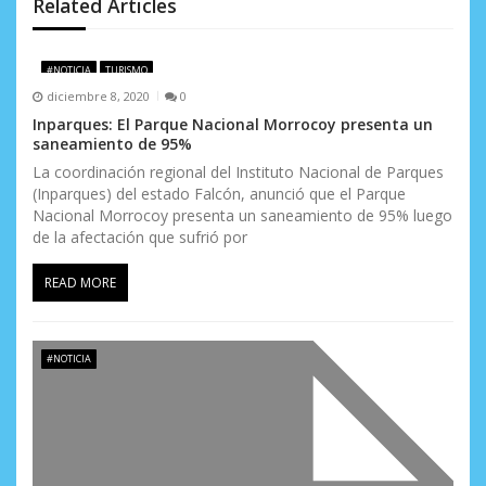
n
Related Articles
d
e
#NOTICIA
TURISMO
diciembre 8, 2020
0
e
Inparques: El Parque Nacional Morrocoy presenta un
saneamiento de 95%
n
La coordinación regional del Instituto Nacional de Parques
t
(Inparques) del estado Falcón, anunció que el Parque
Nacional Morrocoy presenta un saneamiento de 95% luego
r
de la afectación que sufrió por
a
READ MORE
d
a
#NOTICIA
s