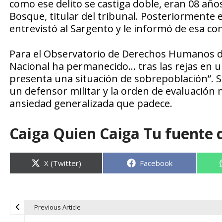
como ese delito se castiga doble, eran 08 año
Bosque, titular del tribunal. Posteriormente 
entrevistó al Sargento y le informó de esa co
Para el Observatorio de Derechos Humanos de 
Nacional ha permanecido… tras las rejas en u
presenta una situación de sobrepoblación”. 
un defensor militar y la orden de evaluación 
ansiedad generalizada que padece.
Caiga Quien Caiga Tu fuente 
Compartir
Compartir
X (Twitter)
Facebook
en
en
Previous Article
N