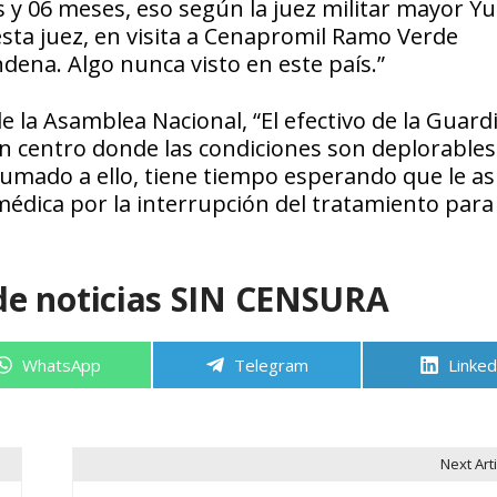
s y 06 meses, eso según la juez militar mayor Y
esta juez, en visita a Cenapromil Ramo Verde
ndena. Algo nunca visto en este país.”
la Asamblea Nacional, “El efectivo de la Guard
n centro donde las condiciones son deplorables
Sumado a ello, tiene tiempo esperando que le a
médica por la interrupción del tratamiento para 
de noticias SIN CENSURA
Compartir
Compartir
Compa
WhatsApp
Telegram
Linked
en
en
en
Next Arti