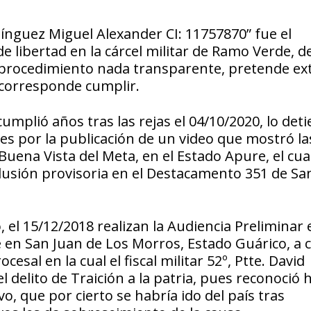
nguez Miguel Alexander CI: 11757870” fue el
e libertad en la cárcel militar de Ramo Verde, d
 procedimiento nada transparente, pretende ex
e corresponde cumplir.
mplió años tras las rejas el 04/10/2020, lo deti
es por la publicación de un video que mostró la
Buena Vista del Meta, en el Estado Apure, el cua
eclusión provisoria en el Destacamento 351 de Sa
el 15/12/2018 realizan la Audiencia Preliminar 
e en San Juan de Los Morros, Estado Guárico, a 
sal en la cual el fiscal militar 52º, Ptte. David
 delito de Traición a la patria, pues reconoció 
vo, que por cierto se habría ido del país tras