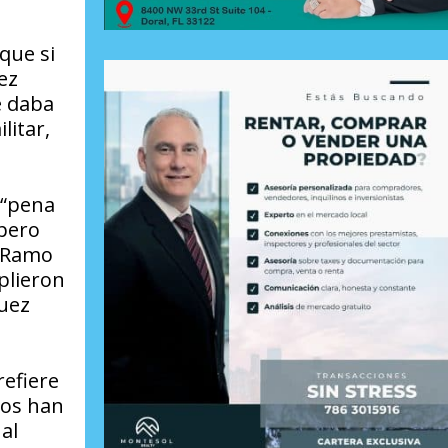
que si
ez
e daba
litar,
 “pena
 pero
n Ramo
plieron
guez
refiere
los han
al