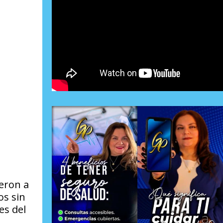
jeron a
os sin
es del