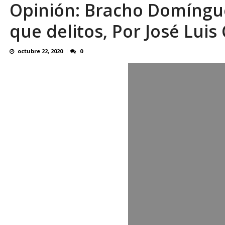
Opinión: Bracho Domíngue
¿QUE PROTEGES TU? Por: Miguel Ángel L
que delitos, Por José Lui
octubre 22, 2020
0