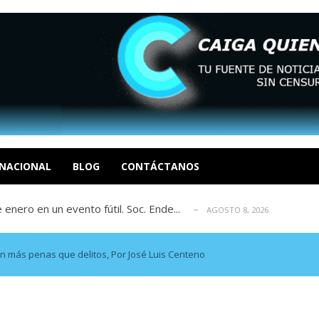
eón R
AGOSTO 8, 2026
tratégica, Realpolitik y el Desmante...
AGOSTO 8, 2026
 García
NACIONAL
BLOG
CONTÁCTANOS
AGOSTO 7, 2026
 enero en un evento fútil. Soc. Ende...
AGOSTO 8, 2026
osé Luis Centeno S
AGOSTO 8, 2026
eón R
AGOSTO 8, 2026
tratégica, Realpolitik y el Desmante...
AGOSTO 8, 2026
on más penas que delitos, Por José Luis Centeno
 García
AGOSTO 7, 2026
 enero en un evento fútil. Soc. Ende...
AGOSTO 8, 2026
osé Luis Centeno S
AGOSTO 8, 2026