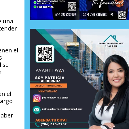
e una
tender
enen el
s
l se
n
en el
cargo
haber