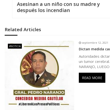
Asesinan a un niño con su madre y
a
después los incendian
v
Related Articles
e
septiembre 12, 2021
g
#NOTICIA
Dictan medida cau
Autoridades dictar
a
un tumor cerebr
NARANJO, LUEGO
c
READ MORE
i
ó
n