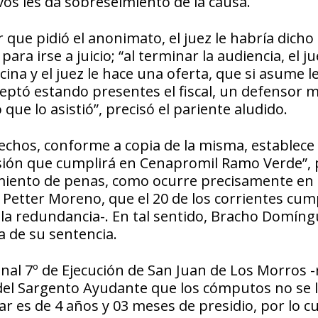
vos les da sobreseimiento de la causa.
r que pidió el anonimato, el juez le habría dicho 
ra irse a juicio; “al terminar la audiencia, el ju
ina y el juez le hace una oferta, que si asume l
ceptó estando presentes el fiscal, un defensor mi
 que lo asistió”, precisó el pariente aludido.
echos, conforme a copia de la misma, establece
risión que cumplirá en Cenapromil Ramo Verde”,
limiento de penas, como ocurre precisamente e
 Petter Moreno, que el 20 de los corrientes cum
la redundancia-. En tal sentido, Bracho Domín
a de su sentencia.
nal 7º de Ejecución de San Juan de Los Morros -
sa del Sargento Ayudante que los cómputos no se 
r es de 4 años y 03 meses de presidio, por lo cu