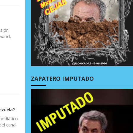
sión
adrid,
ZAPATERO IMPUTADO
nezuela?
mediático
el canal