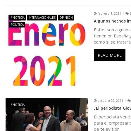
d
febrero 1, 2021
#NOTICIA
INTERNACIONALES
OPINIÓN
Algunos hechos im
e
POLÍTICA
Estos son algunos
tienen en España y 
e
como si se tratara
n
READ MORE
t
r
a
octubre 29, 2021
#NOTICIA
¿El periodista Gio
d
El periodista vene
para el empresario
a
de televisión