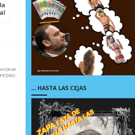
la
al
tectaran
. PEDRO
… HASTA LAS CEJAS