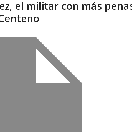
z, el militar con más pena
eón R
AGOSTO 8, 2026
s Centeno