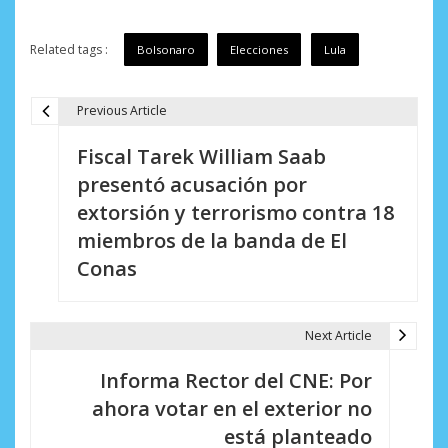
Related tags :
Bolsonaro
Elecciones
Lula
Previous Article
N
Fiscal Tarek William Saab
a
presentó acusación por
v
extorsión y terrorismo contra 18
e
miembros de la banda de El
Conas
g
a
Next Article
c
i
Informa Rector del CNE: Por
ahora votar en el exterior no
ó
está planteado