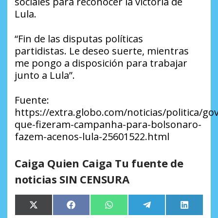
sociales para reconocer la victoria de
Lula.
“Fin de las disputas políticas
partidistas. Le deseo suerte, mientras
me pongo a disposición para trabajar
junto a Lula”.
Fuente:
https://extra.globo.com/noticias/politica/g
que-fizeram-campanha-para-bolsonaro-
fazem-acenos-lula-25601522.html
Caiga Quien Caiga Tu fuente de
noticias SIN CENSURA
Compartir
Compartir
Compartir
Compartir
Comparti
X
Facebook
WhatsApp
Telegram
LinkedIn
en
en
en
en
en
(Twitter)