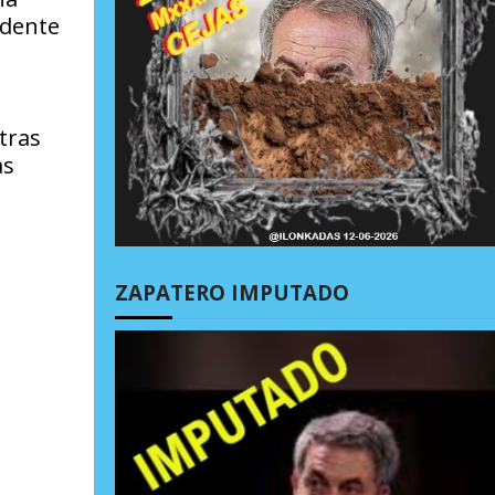
idente
tras
as
ZAPATERO IMPUTADO