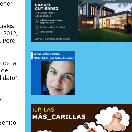
tener
iales
l 2012,
. Pero
 de la
 de
idato”.
l
e
Benito