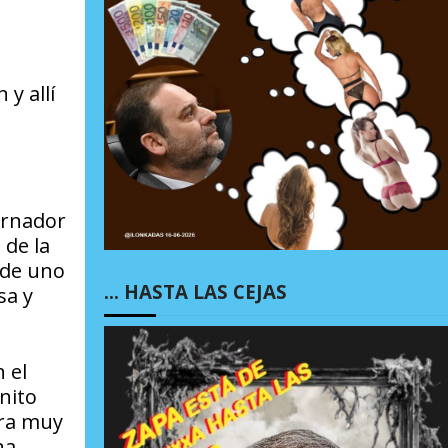
y allí
ernador
 de la
 de uno
… HASTA LAS CEJAS
sa y
 el
nito
era muy
na