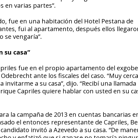
s en varias partes”.
o, fue en una habitación del Hotel Pestana de
ntes, fui al apartamento, después ellos llegaron 
o se vengaría”.
n
su casa”
apriles fue en el propio apartamento del exgob
 Odebrecht ante los fiscales del caso. “Muy cerca
 invitarme a su casa”, dijo. “Recibí una llamada
rique Capriles quiere hablar con usted en su ca
ara la campaña de 2013 en cuentas bancarias en
asado el entonces representante de Capriles, Be
 candidato invitó a Azevedo a su casa. “De man
echo y enfatizó que si ganase no tomaría ningu