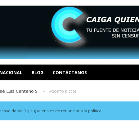
tratégica, Realpolitik y el Desmante...
AGOSTO 8, 2026
 García
AGOSTO 7, 2026
 EN LAS ORGANIZACIONES SOCIALES. Por: Dr. Al...
NACIONAL
BLOG
CONTÁCTANOS
AGOSTO
osé Luis Centeno S
AGOSTO 8, 2026
eón R
AGOSTO 8, 2026
tratégica, Realpolitik y el Desmante...
AGOSTO 8, 2026
 García
AGOSTO 7, 2026
acaso de MUD y sigue en vez de renunciar a la política
 EN LAS ORGANIZACIONES SOCIALES. Por: Dr. Al...
AGOSTO
osé Luis Centeno S
AGOSTO 8, 2026
eón R
AGOSTO 8, 2026