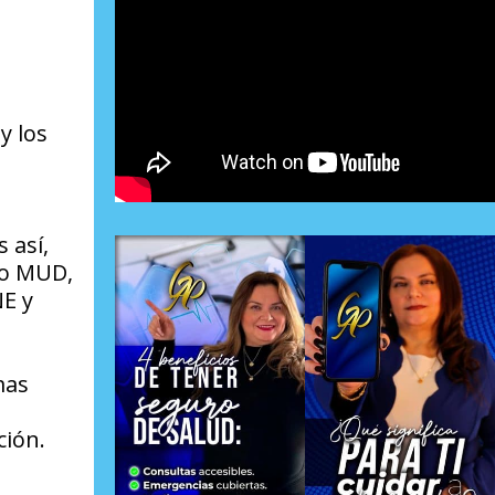
y los
 así,
4 o MUD,
NE y
mas
ción.