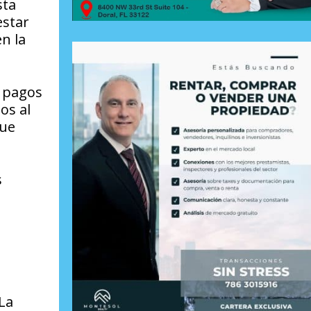
sta
estar
n la
e pagos
os al
que
s
 La