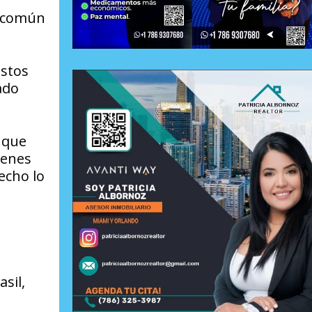
l común
estos
ado
, que
ienes
echo lo
sil,