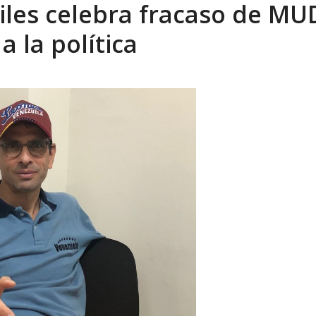
iles celebra fracaso de MU
tratégica, Realpolitik y el Desmante...
AGOSTO 8, 2026
a la política