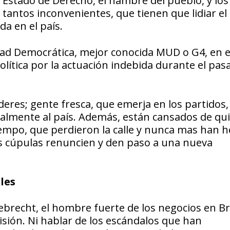
l Estado de Derecho, el hambre del pueblo, y los
s tantos inconvenientes, que tienen que lidiar e
da en el país.
idad Democrática, mejor conocida MUD o G4, en 
ítica por la actuación indebida durante el pas
ideres; gente fresca, que emerja en los partidos
ealmente al país. Además, están cansados de qu
iempo, que perdieron la calle y nunca mas han h
las cúpulas renuncien y den paso a una nueva
les
recht, el hombre fuerte de los negocios en Bra
sión. Ni hablar de los escándalos que han