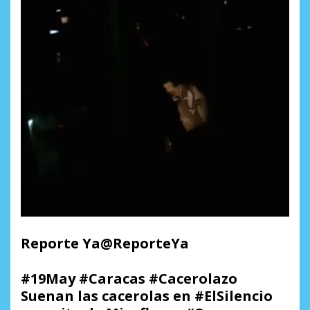
Reporte Ya@ReporteYa
#19May #Caracas #Cacerolazo
Suenan las cacerolas en #ElSilencio