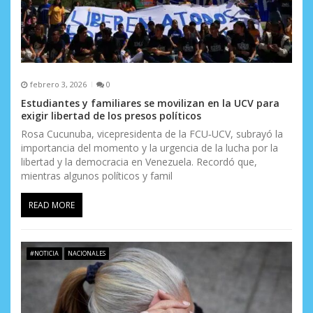
d
a
s
febrero 3, 2026
0
Estudiantes y familiares se movilizan en la UCV para
exigir libertad de los presos políticos
Rosa Cucunuba, vicepresidenta de la FCU‑UCV, subrayó la
importancia del momento y la urgencia de la lucha por la
libertad y la democracia en Venezuela. Recordó que,
mientras algunos políticos y famil
READ MORE
#NOTICIA
NACIONALES