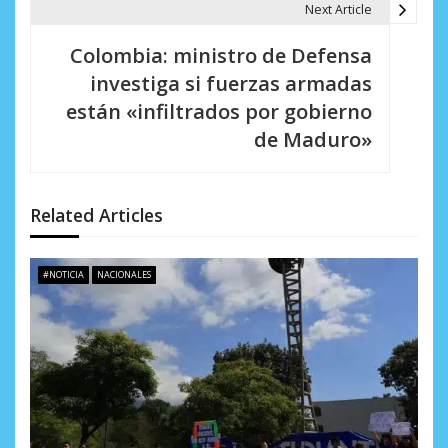
g
Next Article
a
Colombia: ministro de Defensa
c
investiga si fuerzas armadas
i
están «infiltrados por gobierno
de Maduro»
ó
n
d
Related Articles
e
#NOTICIA
NACIONALES
e
n
t
r
a