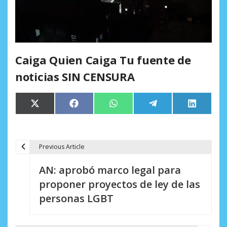
Caiga Quien Caiga Tu fuente de
noticias SIN CENSURA
Compartir
Compartir
Compartir
Compartir
Comparti
X
Facebook
WhatsApp
Telegram
LinkedIn
en
en
en
en
en
(Twitter)
Previous Article
N
AN: aprobó marco legal para
a
proponer proyectos de ley de las
v
personas LGBT
e