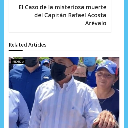
g
El Caso de la misteriosa muerte
a
del Capitán Rafael Acosta
c
Arévalo
i
ó
Related Articles
n
d
#NOTICIA
e
e
n
t
r
a