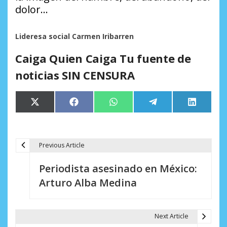
dolor…
Lideresa social Carmen Iribarren
Caiga Quien Caiga Tu fuente de
noticias SIN CENSURA
Compartir
Compartir
Compartir
Compartir
Comparti
X
Facebook
WhatsApp
Telegram
LinkedIn
en
en
en
en
en
(Twitter)
Previous Article
N
Periodista asesinado en México:
a
Arturo Alba Medina
v
e
Next Article