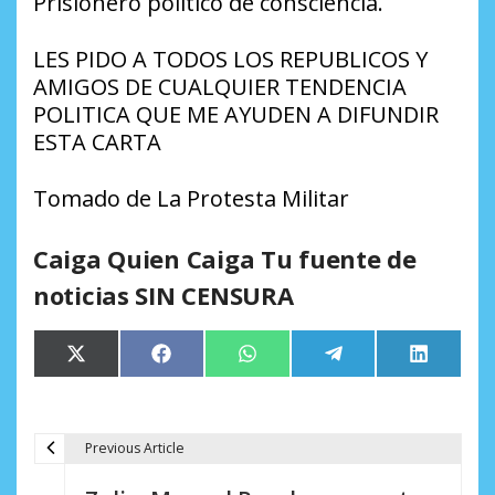
Prisionero politico de consciencia.
LES PIDO A TODOS LOS REPUBLICOS Y
AMIGOS DE CUALQUIER TENDENCIA
POLITICA QUE ME AYUDEN A DIFUNDIR
ESTA CARTA
Tomado de La Protesta Militar
Caiga Quien Caiga Tu fuente de
noticias SIN CENSURA
Compartir
Compartir
Compartir
Compartir
Comparti
X
Facebook
WhatsApp
Telegram
LinkedIn
en
en
en
en
en
(Twitter)
Previous Article
N