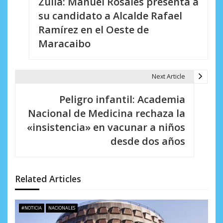
Zulia: Manuel Rosales presenta a
a
su candidato a Alcalde Rafael
v
Ramírez en el Oeste de
e
Maracaibo
g
a
Next Article
c
Peligro infantil: Academia
i
Nacional de Medicina rechaza la
«insistencia» en vacunar a niños
ó
desde dos años
n
d
Related Articles
e
e
#NOTICIA
NACIONALES
n