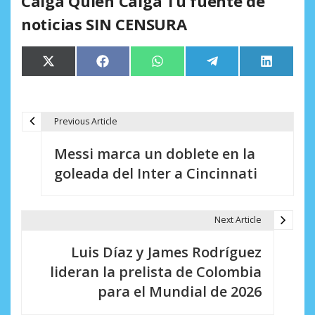
Caiga Quien Caiga Tu fuente de
noticias SIN CENSURA
Compartir
Compartir
Compartir
Compartir
Comparti
X
Facebook
WhatsApp
Telegram
LinkedIn
en
en
en
en
en
(Twitter)
Previous Article
N
Messi marca un doblete en la
a
goleada del Inter a Cincinnati
v
e
Next Article
g
Luis Díaz y James Rodríguez
a
lideran la prelista de Colombia
c
para el Mundial de 2026
i