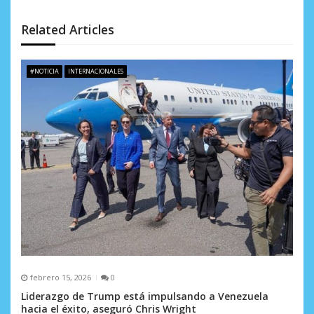
ó
Related Articles
n
d
#NOTICIA
INTERNACIONALES
e
e
n
t
r
a
d
a
febrero 15, 2026
0
s
Liderazgo de Trump está impulsando a Venezuela
hacia el éxito, aseguró Chris Wright