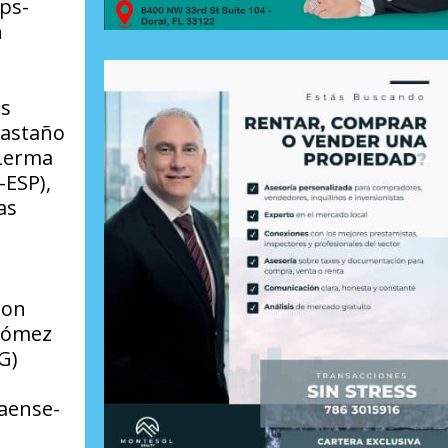
ps-
n
os
Castaño
 Lerma
-ESP),
as
hon
 Gómez
G)
naense-