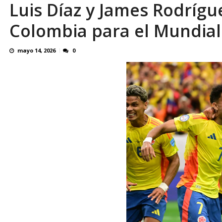
Luis Díaz y James Rodrígue
OVP denunció 15 años de violación sistemá
Colombia para el Mundial
mayo 14, 2026
0