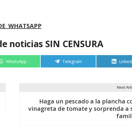
DE WHATSAPP
de noticias SIN CENSURA
Compartir
Compartir
Compa
WhatsApp
Telegram
Linked
en
en
en
Next Arti
Haga un pescado a la plancha c
vinagreta de tomate y sorprenda a 
famil