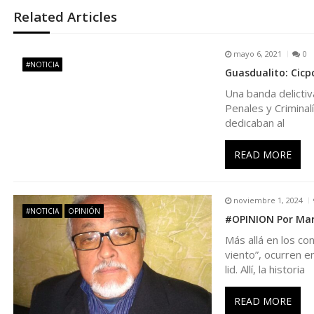
e
Related Articles
g
mayo 6, 2021
0
#NOTICIA
Guasdualito: Cicpc
a
Una banda delictiv
Penales y Criminal
c
dedicaban al
i
READ MORE
ó
noviembre 1, 2024
#NOTICIA
OPINIÓN
n
#OPINION Por Marl
Más allá en los c
d
viento”, ocurren e
lid. Allí, la historia
e
READ MORE