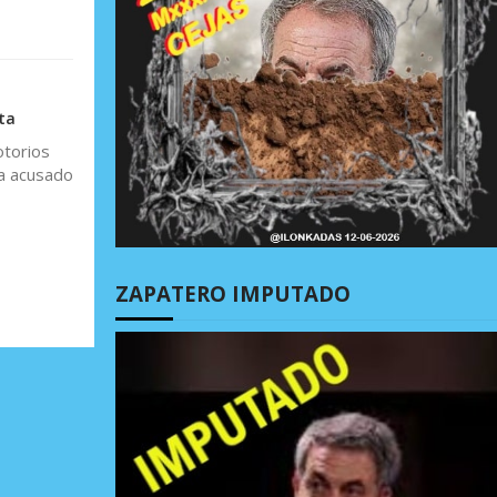
ta
otorios
ha acusado
ZAPATERO IMPUTADO