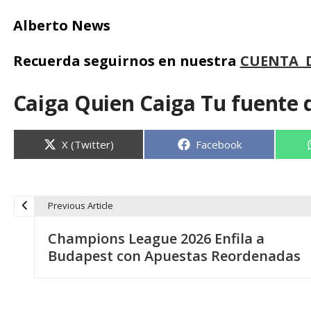
Alberto News
Recuerda seguirnos en nuestra
CUENTA 
Caiga Quien Caiga Tu fuente 
Compartir
Compartir
X (Twitter)
Facebook
en
en
Previous Article
N
Champions League 2026 Enfila a
a
Budapest con Apuestas Reordenadas
v