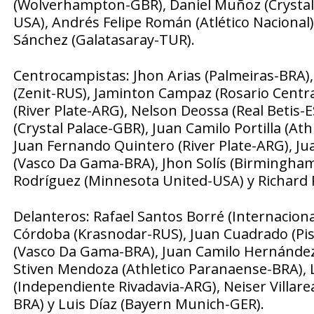
(Wolverhampton-GBR), Daniel Muñoz (Crystal
USA), Andrés Felipe Román (Atlético Naciona
Sánchez (Galatasaray-TUR).
Centrocampistas: Jhon Arias (Palmeiras-BRA),
(Zenit-RUS), Jaminton Campaz (Rosario Centra
(River Plate-ARG), Nelson Deossa (Real Betis-
(Crystal Palace-GBR), Juan Camilo Portilla (A
Juan Fernando Quintero (River Plate-ARG), Jua
(Vasco Da Gama-BRA), Jhon Solís (Birmingha
Rodríguez (Minnesota United-USA) y Richard R
Delanteros: Rafael Santos Borré (Internacion
Córdoba (Krasnodar-RUS), Juan Cuadrado (Pis
(Vasco Da Gama-BRA), Juan Camilo Hernández 
Stiven Mendoza (Athletico Paranaense-BRA), L
(Independiente Rivadavia-ARG), Neiser Villare
BRA) y Luis Díaz (Bayern Munich-GER).