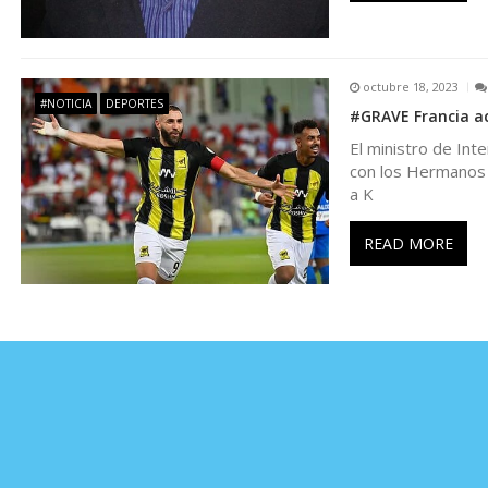
e
n
octubre 18, 2023
#NOTICIA
DEPORTES
#GRAVE Francia ac
t
El ministro de Int
con los Hermanos 
r
a K
a
READ MORE
d
a
s