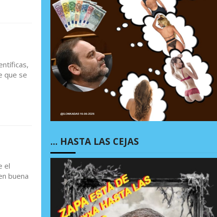
ntíficas,
se que se
… HASTA LAS CEJAS
 el
 en buena