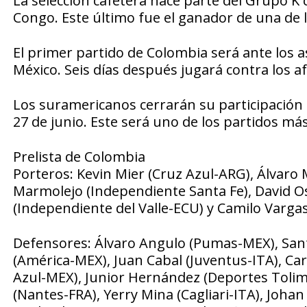
La selección cafetera hace parte del Grupo K
Congo. Este último fue el ganador de una de 
El primer partido de Colombia será ante los as
México. Seis días después jugará contra los a
Los suramericanos cerrarán su participación 
27 de junio. Este será uno de los partidos má
Prelista de Colombia
Porteros: Kevin Mier (Cruz Azul-ARG), Álvaro
Marmolejo (Independiente Santa Fe), David Osp
(Independiente del Valle-ECU) y Camilo Vargas
Defensores: Álvaro Angulo (Pumas-MEX), Sant
(América-MEX), Juan Cabal (Juventus-ITA), Car
Azul-MEX), Junior Hernández (Deportes Tolim
(Nantes-FRA), Yerry Mina (Cagliari-ITA), Joha