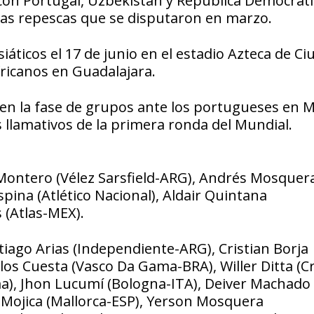
 con Portugal, Uzbekistán y República Democráti
las repescas que se disputaron en marzo.
iáticos el 17 de junio en el estadio Azteca de C
fricanos en Guadalajara.
en la fase de grupos ante los portugueses en M
s llamativos de la primera ronda del Mundial.
 Montero (Vélez Sarsfield-ARG), Andrés Mosquer
ina (Atlético Nacional), Aldair Quintana
 (Atlas-MEX).
iago Arias (Independiente-ARG), Cristian Borja
los Cuesta (Vasco Da Gama-BRA), Willer Ditta (C
a), Jhon Lucumí (Bologna-ITA), Deiver Machado
n Mojica (Mallorca-ESP), Yerson Mosquera