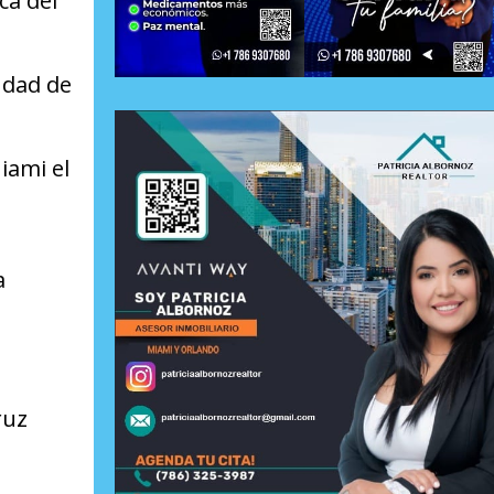
ca del
iudad de
iami el
a
ruz