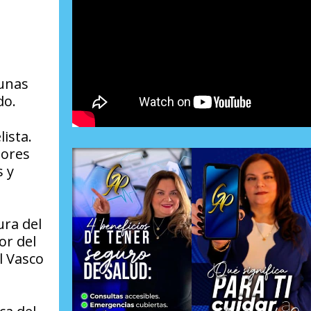
,
 unas
do.
ista.
sores
s y
ura del
or del
l Vasco