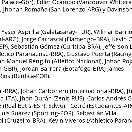
 Palace-Gbr), Edier Ocampo (Vancouver Whiteca
l), Jhohan Romaña (San Lorenzo-ARG) y Davinso
 Yaser Asprilla (Galatasaray-TUR), Wilmar Barri
l-ARG), Jorge Carrascal (Flamengo-BRA), Kevin 
ESP), Sebastián Gómez (Curitiba-BRA), Jefferson
thletico Paranaense-BRA), Gustavo Puerta (Racing
n Manuel Rengifo (Atlético Nacional), Johan Roj
m-GBR), Jordan Barrera (Botafogo-BRA) James
íos (Benfica-POR).
al-BRA), Johan Carbonero (Internacional-BRA), J
a-ITA), Jhon Durán (Zenit-RUS), Carlos Andrés
(Real Betis-ESP), Edwuin Cetré (Estudiantes-AR
uis Suárez (Sporting-POR), Sebastián Villa
al (Cruzeiro-BRA), Kevin Viveros (Athletico Para