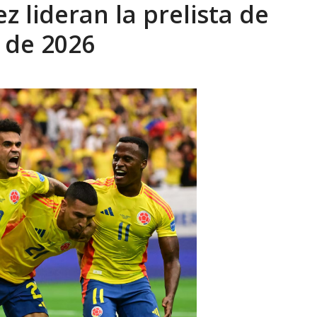
z lideran la prelista de
tica de derechos humanos en el Minister...
AGOSTO 6, 2026
 de 2026