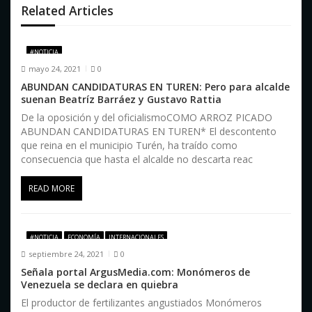
ó
Related Articles
n
d
#NOTICIA
mayo 24, 2021
0
e
ABUNDAN CANDIDATURAS EN TUREN: Pero para alcalde
e
suenan Beatríz Barráez y Gustavo Rattia
De la oposición y del oficialismoCOMO ARROZ PICADO
n
ABUNDAN CANDIDATURAS EN TUREN* El descontento
que reina en el municipio Turén, ha traído como
t
consecuencia que hasta el alcalde no descarta reac
r
READ MORE
a
d
#NOTICIA
ECONOMÍA
INTERNACIONALES
a
septiembre 24, 2021
0
Señala portal ArgusMedia.com: Monómeros de
s
Venezuela se declara en quiebra
El productor de fertilizantes angustiados Monómeros