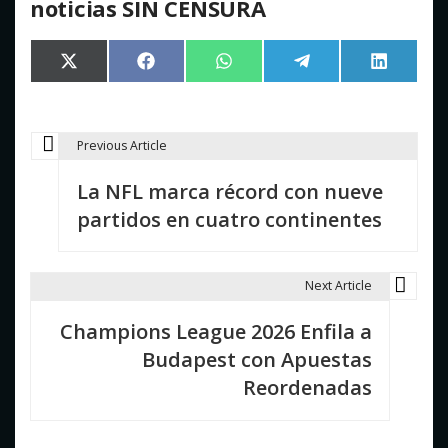
noticias SIN CENSURA
Compartir
Compartir
Compartir
Compartir
Comparti
X
Facebook
WhatsApp
Telegram
LinkedIn
en
en
en
en
en
(Twitter)
Previous Article
N
La NFL marca récord con nueve
a
partidos en cuatro continentes
v
e
Next Article
g
Champions League 2026 Enfila a
a
Budapest con Apuestas
c
Reordenadas
i