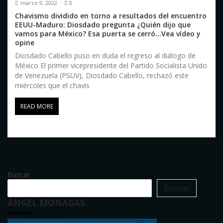
marzo 9, 2022
0
Chavismo dividido en torno a resultados del encuentro
EEUU-Maduro: Diosdado pregunta ¿Quién dijo que
vamos para México? Esa puerta se cerró…Vea vídeo y
opine
Diosdado Cabello puso en duda el regreso al diálogo de
México El primer vicepresidente del Partido Socialista Unido
de Venezuela (PSUV), Diosdado Cabello, rechazó este
miércoles que el chavis
READ MORE
Buscar
Buscar
ÁNGEL MONAGAS