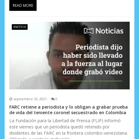
d
READ MORE
a
s
#NOTICIA
septiembre 10, 2021
0
FARC retiene a periodista y lo obligan a grabar prueba
de vida del teniente coronel secuestrado en Colombia
La Fundación para la Libertad de Prensa (FLIP) informó
este viernes que un periodista quedó retenido por
disidentes de las FARC en la frontera colombo-venezolana.