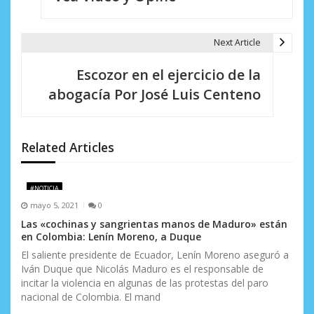
a
Next Article
c
i
Escozor en el ejercicio de la
abogacía Por José Luis Centeno
ó
n
d
Related Articles
e
#NOTICIA
e
mayo 5, 2021
0
n
Las «cochinas y sangrientas manos de Maduro» están
en Colombia: Lenín Moreno, a Duque
t
El saliente presidente de Ecuador, Lenín Moreno aseguró a
Iván Duque que Nicolás Maduro es el responsable de
r
incitar la violencia en algunas de las protestas del paro
a
nacional de Colombia. El mand