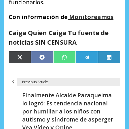
funcionarios.
Con información
de
Monitoreamos
Caiga Quien Caiga Tu fuente de
noticias SIN CENSURA
Compartir
Compartir
Compartir
Compartir
Comparti
X
Facebook
WhatsApp
Telegram
LinkedIn
en
en
en
en
en
(Twitter)
Previous Article
N
Finalmente Alcalde Paraqueima
a
lo logró: Es tendencia nacional
v
por humillar a los niños con
e
autismo y síndrome de asperger
Vea Vídeo y Opine
g