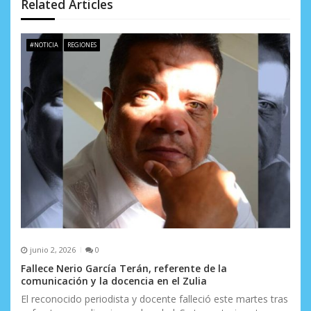
d
Related Articles
e
#NOTICIA
REGIONES
e
n
t
r
a
d
a
s
junio 2, 2026
0
Fallece Nerio García Terán, referente de la
comunicación y la docencia en el Zulia
El reconocido periodista y docente falleció este martes tras