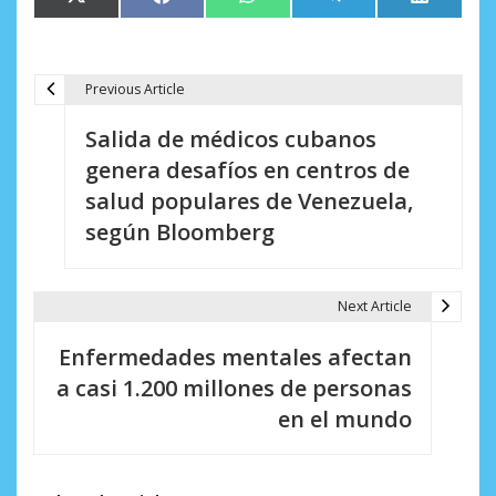
Compartir
Compartir
Compartir
Compartir
Comparti
X
Facebook
WhatsApp
Telegram
LinkedIn
en
en
en
en
en
(Twitter)
Previous Article
N
Salida de médicos cubanos
a
genera desafíos en centros de
v
salud populares de Venezuela,
e
según Bloomberg
g
a
Next Article
c
Enfermedades mentales afectan
i
a casi 1.200 millones de personas
en el mundo
ó
n