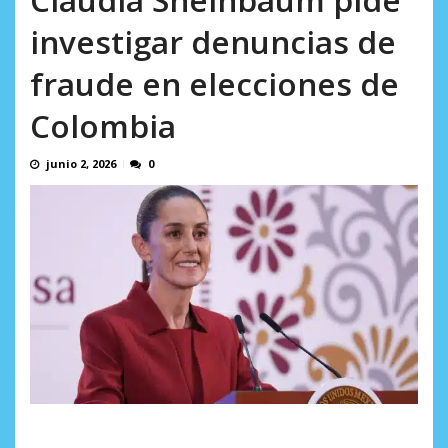
incumplidas...
AGOSTO 6, 2026
investigar denuncias de
fraude en elecciones de
Colombia
junio 2, 2026
0