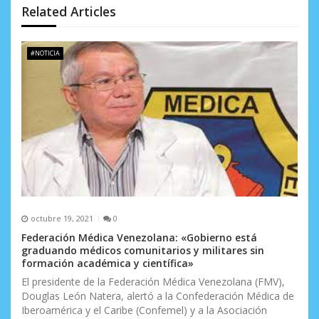
d
Related Articles
e
#NOTICIA
e
n
t
r
a
d
a
octubre 19, 2021
0
Federación Médica Venezolana: «Gobierno está
s
graduando médicos comunitarios y militares sin
formación académica y científica»
El presidente de la Federación Médica Venezolana (FMV),
Douglas León Natera, alertó a la Confederación Médica de
Iberoamérica y el Caribe (Confemel) y a la Asociación