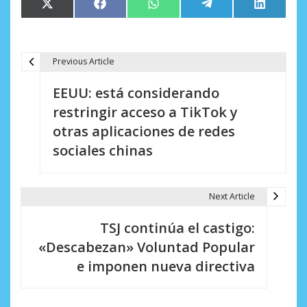
Compartir
Compartir
Compartir
Compartir
Comparti
X
Facebook
WhatsApp
Telegram
LinkedIn
en
en
en
en
en
(Twitter)
Previous Article
N
EEUU: está considerando
a
restringir acceso a TikTok y
v
otras aplicaciones de redes
e
sociales chinas
g
a
Next Article
c
TSJ continúa el castigo:
i
«Descabezan» Voluntad Popular
e imponen nueva directiva
ó
n