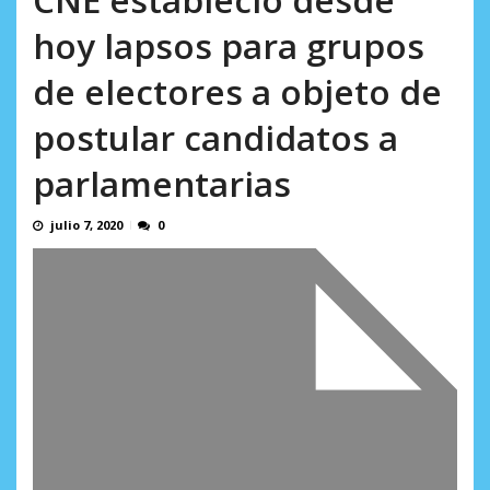
Minister...
AGOSTO 6, 2026
hoy lapsos para grupos
de electores a objeto de
postular candidatos a
parlamentarias
julio 7, 2020
0