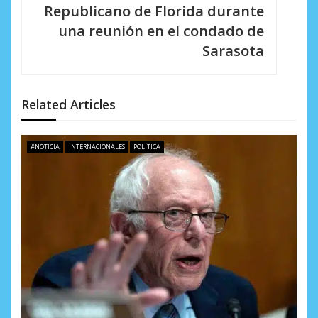
Republicano de Florida durante
ó
una reunión en el condado de
n
Sarasota
d
e
Related Articles
e
n
#NOTICIA
INTERNACIONALES
POLÍTICA
t
r
a
d
a
s