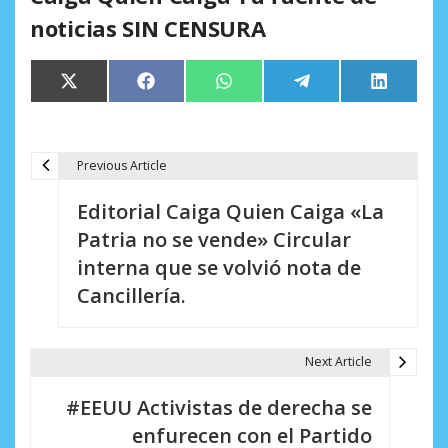
noticias SIN CENSURA
Compartir
Compartir
Compartir
Compartir
Comparti
X
Facebook
WhatsApp
Telegram
LinkedIn
en
en
en
en
en
(Twitter)
Previous Article
N
Editorial Caiga Quien Caiga «La
a
Patria no se vende» Circular
v
interna que se volvió nota de
e
Cancillería.
g
a
Next Article
c
#EEUU Activistas de derecha se
i
enfurecen con el Partido