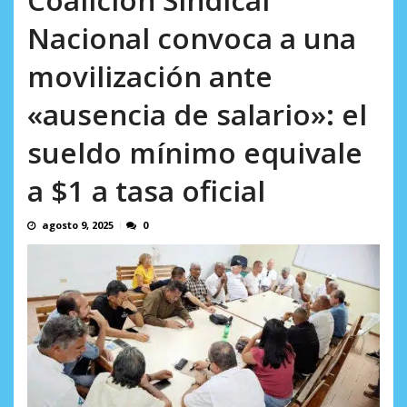
incumplidas...
AGOSTO 6, 2026
Nacional convoca a una
movilización ante
«ausencia de salario»: el
sueldo mínimo equivale
a $1 a tasa oficial
agosto 9, 2025
0