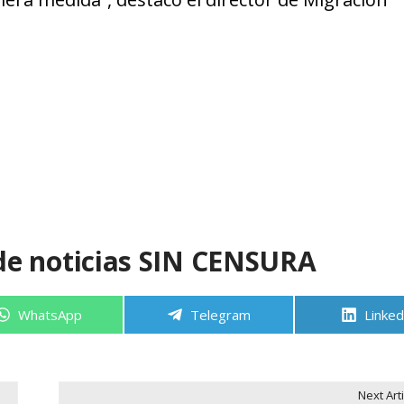
de noticias SIN CENSURA
Compartir
Compartir
Compa
WhatsApp
Telegram
Linked
en
en
en
Next Arti