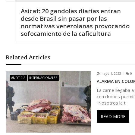
N
Asicaf: 20 gandolas diarias entran
a
desde Brasil sin pasar por las
normativas venezolanas provocando
v
sofocamiento de la caficultura
e
Related Articles
g
mayo 1, 2023
0
a
#NOTICIA
INTERNACIONALES
ALARMA EN COLOMBI
La carne llegaba a
c
con drones permiti
“Nosotros la t
i
READ MORE
ó