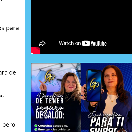
os para
a
ara de
s,
n
, pero