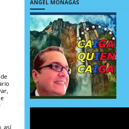
ÁNGEL MONAGAS
 de
ario
ar,
ue
e
, así