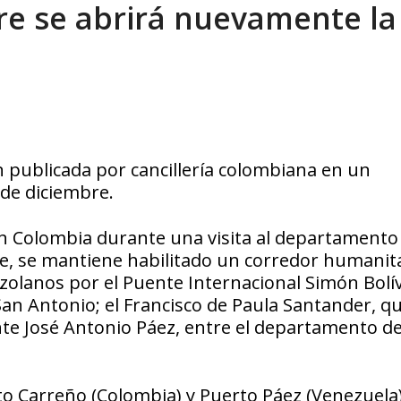
re se abrirá nuevamente la
eo I por la libertad inmediata de l...
AGOSTO 5, 2026
 publicada por cancillería colombiana en un
de diciembre.
ón Colombia durante una visita al departamento
rre, se mantiene habilitado un corredor humanit
zolanos por el Puente Internacional Simón Bolív
San Antonio; el Francisco de Paula Santander, q
nte José Antonio Páez, entre el departamento d
to Carreño (Colombia) y Puerto Páez (Venezuela)