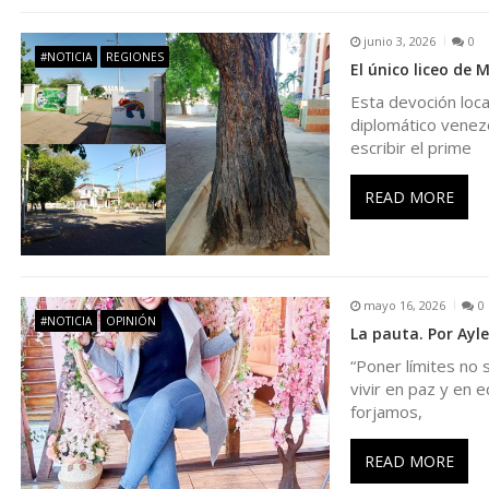
n
junio 3, 2026
0
d
#NOTICIA
REGIONES
El único liceo de 
Esta devoción local
e
diplomático venez
escribir el prime
e
READ MORE
n
t
mayo 16, 2026
0
#NOTICIA
OPINIÓN
r
La pauta. Por Ayl
“Poner límites no 
a
vivir en paz y en 
forjamos,
d
READ MORE