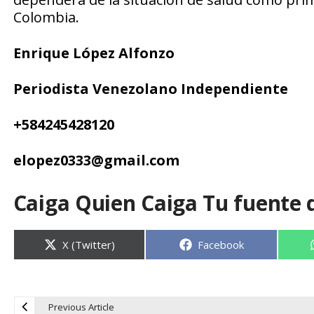
Colombia.
Enrique López Alfonzo
Periodista Venezolano Independiente
+584245428120
elopez0333@gmail.com
Caiga Quien Caiga Tu fuente 
Compartir
Compartir
X (Twitter)
Facebook
en
en
Previous Article