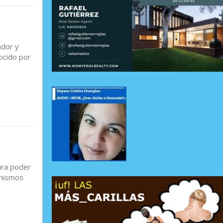
ador y
ocido por
ara poder
 mismos