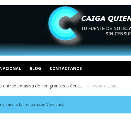
eo I por la libertad inmediata de l...
AGOSTO 5, 2026
ptiembre revisión de su solicitud de l...
AGOSTO 5, 2026
cidos, según ONG
NACIONAL
BLOG
CONTÁCTANOS
AGOSTO 5, 2026
a entrada masiva de inmigrantes a Ceut...
AGOSTO 5, 2026
álogo: La tragedia de Venezuela no admi...
AGOSTO 5, 2026
eo I por la libertad inmediata de l...
AGOSTO 5, 2026
ptiembre revisión de su solicitud de l...
AGOSTO 5, 2026
nuevamente la frontera con Venezuela
cidos, según ONG
AGOSTO 5, 2026
a entrada masiva de inmigrantes a Ceut...
AGOSTO 5, 2026
álogo: La tragedia de Venezuela no admi...
AGOSTO 5, 2026