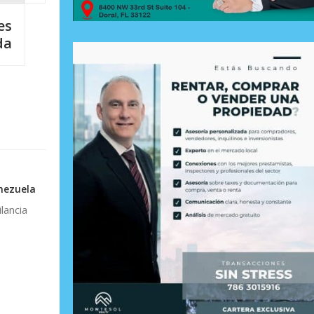
es
da
nezuela
lancia