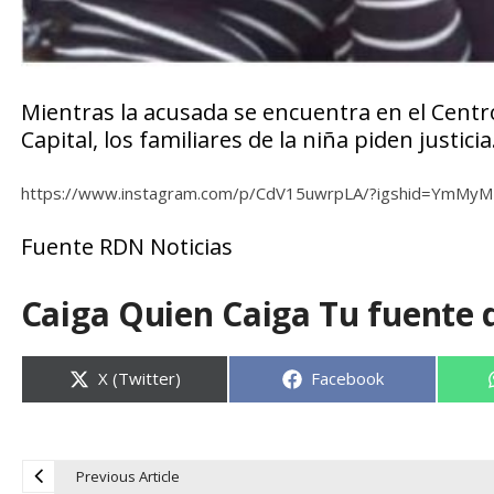
Mientras la acusada se encuentra en el Centro
Capital, los familiares de la niña piden justicia
https://www.instagram.com/p/CdV15uwrpLA/?igshid=YmM
Fuente RDN Noticias
Caiga Quien Caiga Tu fuente 
Compartir
Compartir
X (Twitter)
Facebook
en
en
Previous Article