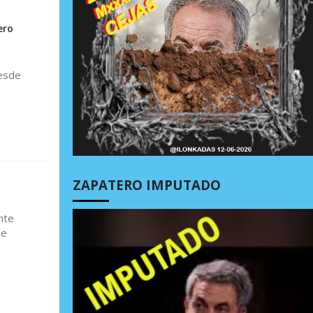
ero
desde
ZAPATERO IMPUTADO
nte
de