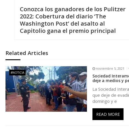
N
Conozca los ganadores de los Pulitzer
a
2022: Cobertura del diario ‘The
Washington Post’ del asalto al
v
Capitolio gana el premio principal
e
Related Articles
g
noviembre 5, 2021
a
#NOTICIA
Sociedad Interame
deje a medios y pe
c
La Sociedad Inter
que deje de evadir
i
domingo y e
ó
READ MORE