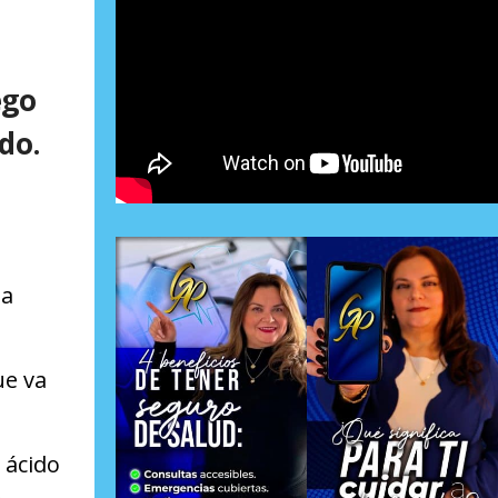
ego
do.
la
ue va
 ácido
.