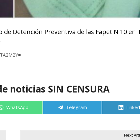
 de Detención Preventiva de las Fapet N 10 en T
.
yMTA2M2Y=
de noticias SIN CENSURA
Compartir
Compartir
Compa
WhatsApp
Telegram
Linked
en
en
en
Next Arti