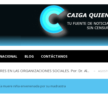
sbastador costo del colapso eléctrico en...
AGOSTO 7, 2026
idad? Por Dayana Cristina Duzoglou L.
AGOSTO 6, 2026
xcusas, apagones y promesas incumplidas...
NACIONAL
BLOG
CONTÁCTANOS
AGOSTO 6, 2026
 EN LAS ORGANIZACIONES SOCIALES. Por: Dr. Al...
AGOSTO
negociación en la política: distinc...
AGOSTO 7, 2026
sbastador costo del colapso eléctrico en...
AGOSTO 7, 2026
idad? Por Dayana Cristina Duzoglou L.
AGOSTO 6, 2026
onía muere niña envenenada por su madrastra
xcusas, apagones y promesas incumplidas...
AGOSTO 6, 2026
 EN LAS ORGANIZACIONES SOCIALES. Por: Dr. Al...
AGOSTO
negociación en la política: distinc...
AGOSTO 7, 2026