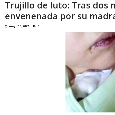
Trujillo de luto: Tras do
En 8 meses «876 horas de apagones» El de
envenenada por su madr
mayo 10, 2022
0