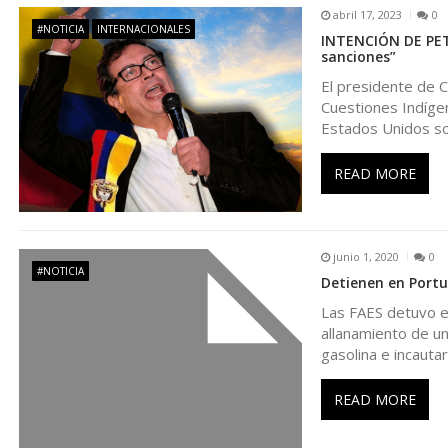
n
abril 17, 2023
0
#NOTICIA
INTERNACIONALES
INTENCIÓN DE PET
d
sanciones”
El presidente de C
e
Cuestiones Indígen
Estados Unidos so
e
READ MORE
n
t
junio 1, 2020
0
#NOTICIA
Detienen en Portu
r
Las FAES detuvo en
allanamiento de un
a
gasolina e incauta
d
READ MORE