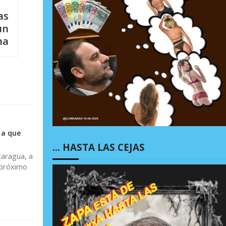
as
un
na
 a que
… HASTA LAS CEJAS
caragua, a
 próximo