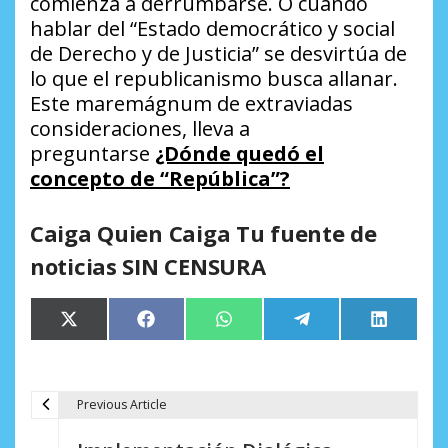
comienza a derrumbarse. O cuando
hablar del “Estado democrático y social
de Derecho y de Justicia” se desvirtúa de
lo que el republicanismo busca allanar.
Este maremágnum de extraviadas
consideraciones, lleva a
preguntarse
¿Dónde quedó el
concepto de “República”?
Caiga Quien Caiga Tu fuente de
noticias SIN CENSURA
Compartir
Compartir
Compartir
Compartir
Comparti
X
Facebook
WhatsApp
Telegram
LinkedIn
en
en
en
en
en
(Twitter)
Previous Article
N