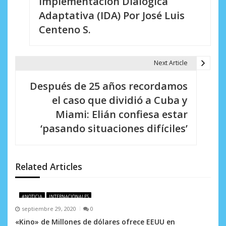
Implementación Dialógica
a
Adaptativa (IDA) Por José Luis
v
Centeno S.
e
g
Next Article
a
Después de 25 años recordamos
c
el caso que dividió a Cuba y
i
Miami: Elián confiesa estar
‘pasando situaciones difíciles’
ó
n
d
Related Articles
e
#NOTICIA
INTERNACIONALES
e
septiembre 29, 2020
0
n
«Kino» de Millones de dólares ofrece EEUU en