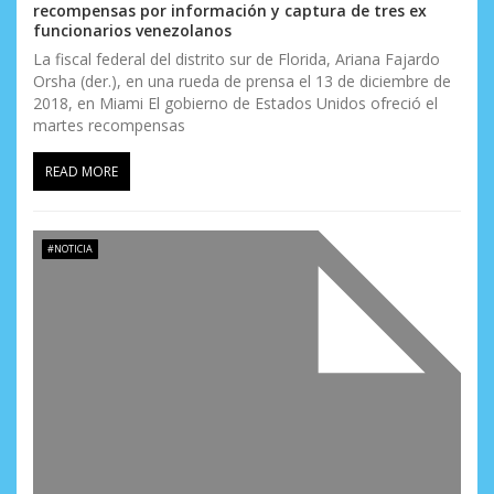
recompensas por información y captura de tres ex
t
funcionarios venezolanos
La fiscal federal del distrito sur de Florida, Ariana Fajardo
r
Orsha (der.), en una rueda de prensa el 13 de diciembre de
2018, en Miami El gobierno de Estados Unidos ofreció el
a
martes recompensas
d
READ MORE
a
s
#NOTICIA