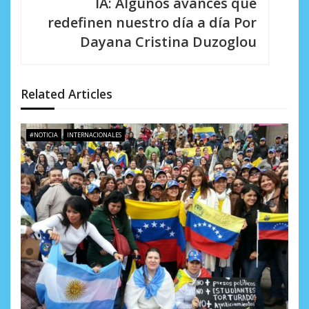
IA: Algunos avances que
i
redefinen nuestro día a día Por
Dayana Cristina Duzoglou
ó
n
d
Related Articles
e
#NOTICIA
INTERNACIONALES
e
n
t
r
a
d
a