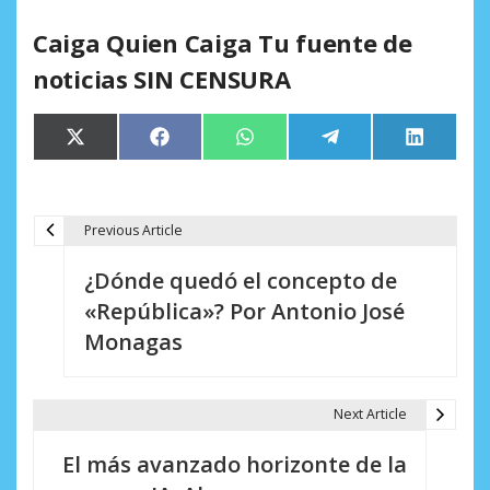
Caiga Quien Caiga Tu fuente de
noticias SIN CENSURA
Compartir
Compartir
Compartir
Compartir
Comparti
X
Facebook
WhatsApp
Telegram
LinkedIn
en
en
en
en
en
(Twitter)
Previous Article
N
¿Dónde quedó el concepto de
a
«República»? Por Antonio José
v
Monagas
e
g
Next Article
a
El más avanzado horizonte de la
c