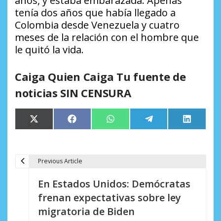
años, y estaba embarazada. Apenas
tenía dos años que había llegado a
Colombia desde Venezuela y cuatro
meses de la relación con el hombre que
le quitó la vida.
Caiga Quien Caiga Tu fuente de
noticias SIN CENSURA
Compartir
Compartir
Compartir
Compartir
Comparti
X
Facebook
WhatsApp
Telegram
LinkedIn
en
en
en
en
en
(Twitter)
Previous Article
N
En Estados Unidos: Demócratas
a
frenan expectativas sobre ley
v
migratoria de Biden