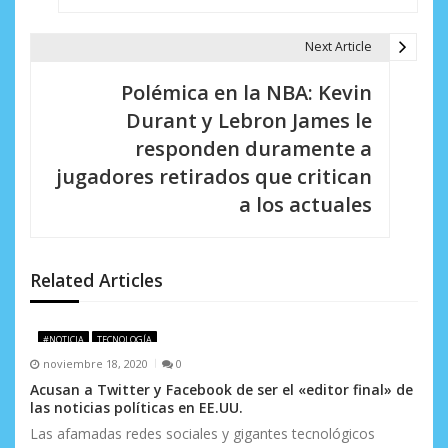
e
g
Next Article
a
Polémica en la NBA: Kevin
c
Durant y Lebron James le
i
responden duramente a
jugadores retirados que critican
ó
a los actuales
n
d
Related Articles
e
e
#NOTICIA
TECNOLOGÍA
n
noviembre 18, 2020
0
Acusan a Twitter y Facebook de ser el «editor final» de
t
las noticias políticas en EE.UU.
r
Las afamadas redes sociales y gigantes tecnológicos