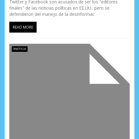
Twitter y Facebook son acusados de ser los "editores
a
finales" de las noticias políticas en EE.UU.; pero se
defendieron del manejo de la desinformac
d
READ MORE
a
s
#NOTICIA