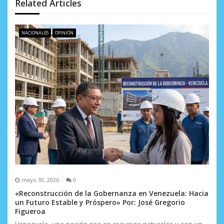
n
Related Articles
d
e
NACIONALES
OPINIÓN
e
n
t
r
a
d
a
s
mayo 30, 2026
0
«Reconstrucción de la Gobernanza en Venezuela: Hacia
un Futuro Estable y Próspero» Por: José Gregorio
Figueroa