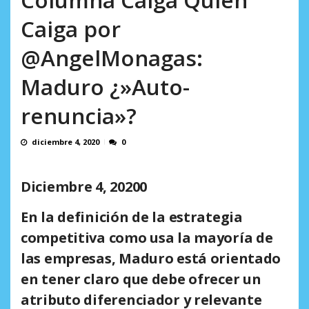
incumplidas...
AGOSTO 6, 2026
Caiga por
@AngelMonagas:
Maduro ¿»Auto-
renuncia»?
diciembre 4, 2020
0
Diciembre 4, 20200
En la definición de la estrategia
competitiva como usa la mayoría de
las empresas, Maduro está orientado
en tener claro que debe ofrecer un
atributo diferenciador y relevante