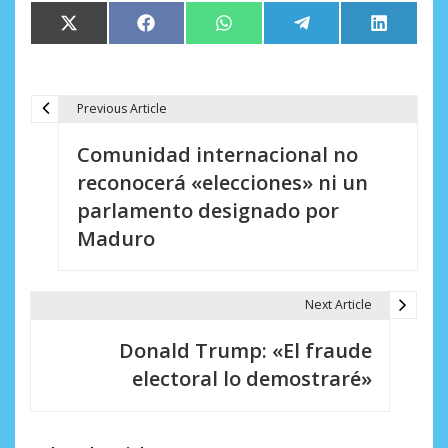
Compartir
Compartir
Compartir
Compartir
Comparti
X
Facebook
WhatsApp
Telegram
LinkedIn
en
en
en
en
en
(Twitter)
Previous Article
N
Comunidad internacional no
a
reconocerá «elecciones» ni un
v
parlamento designado por
e
Maduro
g
a
Next Article
c
Donald Trump: «El fraude
i
electoral lo demostraré»
ó