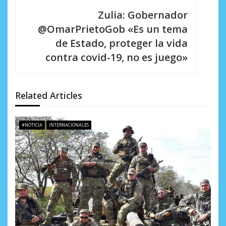
g
Zulia: Gobernador
a
@OmarPrietoGob «Es un tema
c
de Estado, proteger la vida
i
contra covid-19, no es juego»
ó
n
Related Articles
d
e
#NOTICIA
INTERNACIONALES
e
n
t
r
a