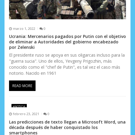
d
a
s
marzo 1, 2022
0
Ucrania: Mercenarios pagados por Putin con el objetivo
de eliminar a Autoridades del gobierno encabezado
por Zelenski
El presidente ruso se apoya en sus oligarcas incluso para la
"guerra sucia". Uno de ellos, Yevgeny Prigozhin, más
conocido como el "chef de Putin", es tal vez el caso más
notorio. Nacido en 1961
READ MORE
#NOTICIA
febrero 23, 2021
0
Las predicciones de texto llegan a Microsoft Word, una
década después de haber conquistado los
smartphones