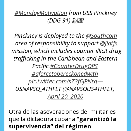
#MondayMotivation
from USS Pinckney
(DDG 91) 🙌🏼
Pinckney is deployed to the
@Southcom
area of responsibility to support
@jiatfs
mission, which includes counter illicit drug
trafficking in the Caribbean and Eastern
Pacific.
#CounterDrugOPS
#aforcetobereckonedwith
pic.twitter.com/sZ3f6JPNrq
—
USNAVSO_4THFLT (@NAVSOUS4THFLT)
April 20, 2020
Otra de las aseveraciones del militar es
que la dictadura cubana
“garantizó la
supervivencia” del régimen