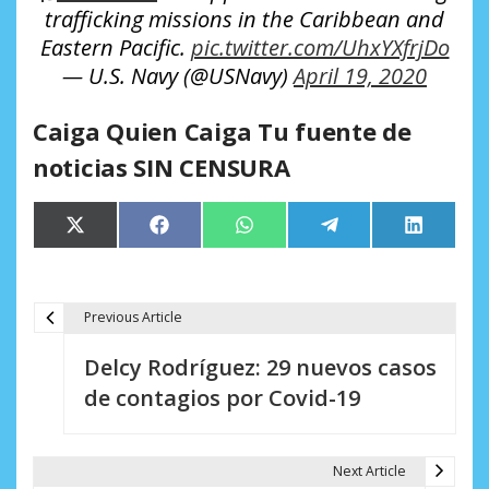
trafficking missions in the Caribbean and
Eastern Pacific.
pic.twitter.com/UhxYXfrjDo
— U.S. Navy (@USNavy)
April 19, 2020
Caiga Quien Caiga Tu fuente de
noticias SIN CENSURA
Compartir
Compartir
Compartir
Compartir
Comparti
X
Facebook
WhatsApp
Telegram
LinkedIn
en
en
en
en
en
(Twitter)
Previous Article
N
Delcy Rodríguez: 29 nuevos casos
a
de contagios por Covid-19
v
e
Next Article