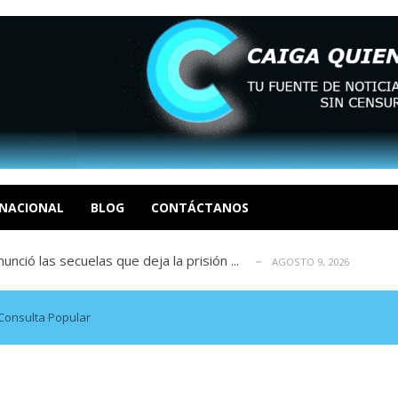
ca en Venezuela tras finalizar su mis...
AGOSTO 9, 2026
dar fondos para afectados por los terr...
AGOSTO 9, 2026
ia deja un policía muerto
NACIONAL
BLOG
CONTÁCTANOS
AGOSTO 9, 2026
atero bajo el foco por sus actividade...
AGOSTO 9, 2026
ció las secuelas que deja la prisión ...
AGOSTO 9, 2026
ca en Venezuela tras finalizar su mis...
AGOSTO 9, 2026
dar fondos para afectados por los terr...
AGOSTO 9, 2026
Consulta Popular
ia deja un policía muerto
AGOSTO 9, 2026
atero bajo el foco por sus actividade...
AGOSTO 9, 2026
ció las secuelas que deja la prisión ...
AGOSTO 9, 2026