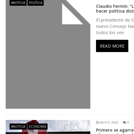
#NOTICIA
POLÍTICA
Claudio Fermín: “
a
hacer política dis
El presidente de S
c
nuevo Consejo Naci
todos los ven
i
READ MORE
ó
n
d
e
e
abril 9, 2022
0
#NOTICIA
ECONOMÍA
n
Primero se agarra