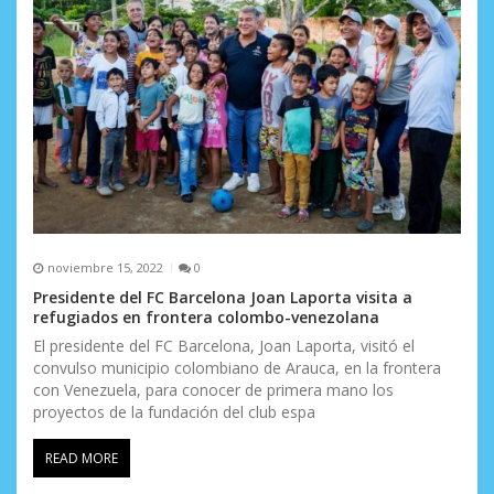
r
a
d
a
s
noviembre 15, 2022
0
Presidente del FC Barcelona Joan Laporta visita a
refugiados en frontera colombo-venezolana
El presidente del FC Barcelona, Joan Laporta, visitó el
convulso municipio colombiano de Arauca, en la frontera
con Venezuela, para conocer de primera mano los
proyectos de la fundación del club espa
READ MORE