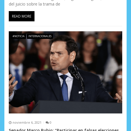
del juicio sobre la trama de
READ MORE
#NOTICIA
INTERNACIONALES
noviembre 6, 2021
0
Senador Marco Rubio: “Participar en falsas elecciones