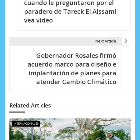
cuando le preguntaron por el
e
paradero de Tareck El Aissami
vea vídeo
g
a
Next Article
c
i
Gobernador Rosales firmó
acuerdo marco para diseño e
ó
implantación de planes para
n
atender Cambio Climático
d
e
Related Articles
e
n
INTERNACIONALES
t