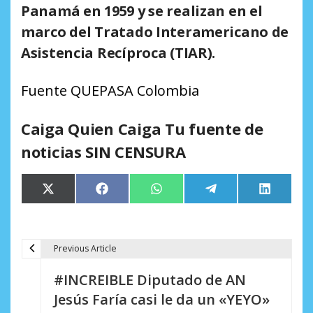
Panamá en 1959 y se realizan en el
marco del Tratado Interamericano de
Asistencia Recíproca (TIAR).
Fuente QUEPASA Colombia
Caiga Quien Caiga Tu fuente de
noticias SIN CENSURA
Compartir
Compartir
Compartir
Compartir
Comparti
X
Facebook
WhatsApp
Telegram
LinkedIn
en
en
en
en
en
(Twitter)
Previous Article
N
#INCREIBLE Diputado de AN
a
Jesús Faría casi le da un «YEYO»
v