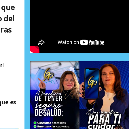
i que
 del
tras
el
que es