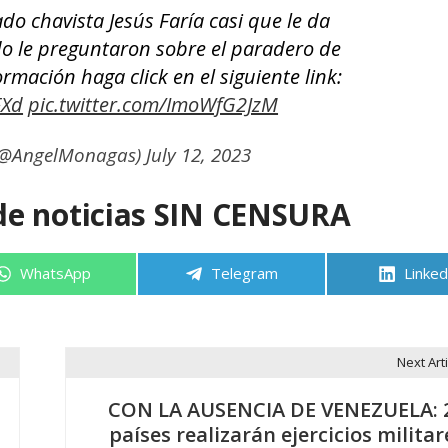
do chavista Jesús Faría casi que le da
do le preguntaron sobre el paradero de
rmación haga click en el siguiente link:
FXd
pic.twitter.com/ImoWfG2JzM
(@AngelMonagas)
July 12, 2023
de noticias SIN CENSURA
Compartir
Compartir
Compa
WhatsApp
Telegram
Linked
en
en
en
Next Arti
CON LA AUSENCIA DE VENEZUELA: 
países realizarán ejercicios militar