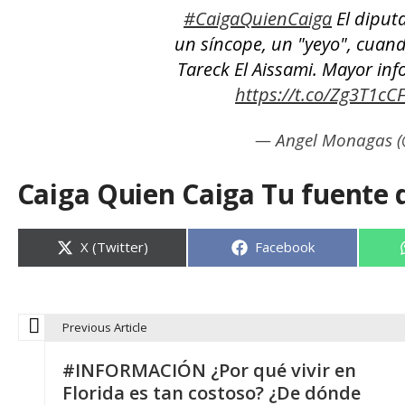
#CaigaQuienCaiga
El diputa
un síncope, un "yeyo", cuan
Tareck El Aissami. Mayor info
https://t.co/Zg3T1cC
— Angel Monagas 
Caiga Quien Caiga Tu fuente 
Compartir
Compartir
X (Twitter)
Facebook
en
en
Previous Article
N
#INFORMACIÓN ¿Por qué vivir en
a
Florida es tan costoso? ¿De dónde