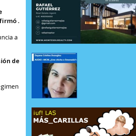
e
afirmó .
uncia a
sión de
régimen