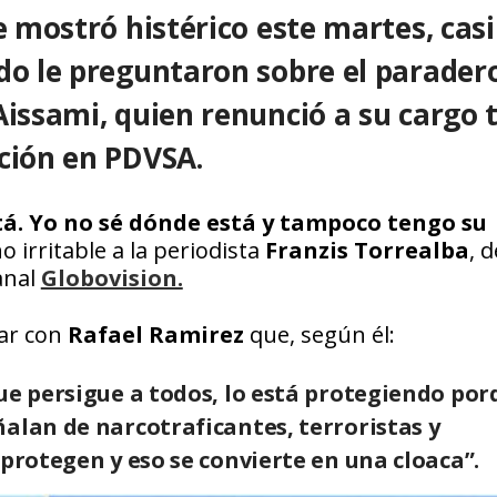
 mostró histérico este martes, cas
do le preguntaron sobre el paradero
Aissami,
quien renunció a su cargo 
pción en
PDVSA
.
á. Yo no sé dónde está y tampoco tengo su
 irritable a la periodista
Franzis Torrealba
, d
anal
Globovision.
ñar con
Rafael Ramirez
que, según él:
ue persigue a todos, lo está protegiendo por
alan de narcotraficantes, terroristas y
 protegen y eso se convierte en una cloaca”.