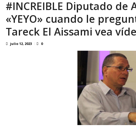
#INCREIBLE Diputado de AN
«YEYO» cuando le pregunt
Tareck El Aissami vea víd
julio 12, 2023
0