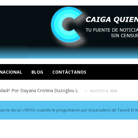
xcusas, apagones y promesas incumplidas...
AGOSTO 6, 2026
tica de derechos humanos en el Minister...
AGOSTO 6, 2026
 en un mercado impulsado por el auge de...
AGOSTO 6, 2026
NACIONAL
BLOG
CONTÁCTANOS
sbastador costo del colapso eléctrico en...
AGOSTO 7, 2026
idad? Por Dayana Cristina Duzoglou L.
AGOSTO 6, 2026
xcusas, apagones y promesas incumplidas...
AGOSTO 6, 2026
tica de derechos humanos en el Minister...
AGOSTO 6, 2026
 en un mercado impulsado por el auge de...
asi le da un «YEYO» cuando le preguntaron por el paradero de Tareck El A
AGOSTO 6, 2026
sbastador costo del colapso eléctrico en...
AGOSTO 7, 2026
idad? Por Dayana Cristina Duzoglou L.
AGOSTO 6, 2026
xcusas, apagones y promesas incumplidas...
AGOSTO 6, 2026