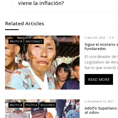
viene la inflación?
v
e
Related Articles
g
abril 20, 2022
0
#NOTICIA
NACIONALES
Sigue el misterio
a
Fundaredes
El coordinador de 
c
Legislativo de Am
fue lo que ocurrió 
i
READ MORE
ó
n
diciembre 13, 2021
#NOTICIA
POLÍTICA
REGIONES
Adolfo Superlano:
d
al odio»