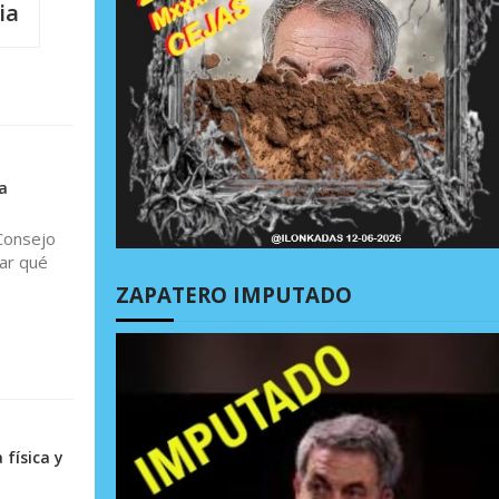
ia
a
 Consejo
ar qué
ZAPATERO IMPUTADO
física y