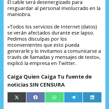
El cable será desenergizado para
resguardar al personal involucrado en la
maniobra.
«Todos los servicios de Internet (datos)
se verán afectados durante ese lapso.
Pedimos disculpas por los
inconvenientes que esto pueda
generarle y lo invitamos a comunicarse a
través de llamadas y mensajes de texto»,
explicó la empresa en Twitter.
Caiga Quien Caiga Tu fuente de
noticias SIN CENSURA
Compartir
Compartir
Compartir
Compartir
Comparti
X
Facebook
WhatsApp
Telegram
LinkedIn
en
en
en
en
en
(Twitter)