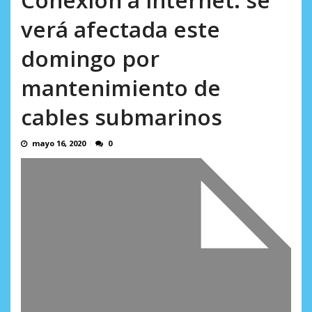
incumplidas...
AGOSTO 6, 2026
verá afectada este
domingo por
mantenimiento de
cables submarinos
mayo 16, 2020
0