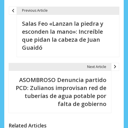
Previous Article
N
Salas Feo «Lanzan la piedra y
a
esconden la mano»: Increíble
v
que pidan la cabeza de Juan
e
Guaidó
g
a
Next Article
c
ASOMBROSO Denuncia partido
i
PCD: Zulianos improvisan red de
tuberías de agua potable por
ó
falta de gobierno
n
d
Related Articles