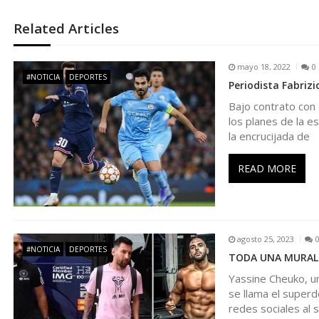
e
Related Articles
g
mayo 18, 2022
0
#NOTICIA
DEPORTES
Periodista Fabriz
a
Bajo contrato con
los planes de la e
c
la encrucijada de
i
READ MORE
ó
n
agosto 25, 2023
#NOTICIA
DEPORTES
TODA UNA MURALLA 
d
Yassine Cheuko, u
se llama el superd
e
redes sociales al 