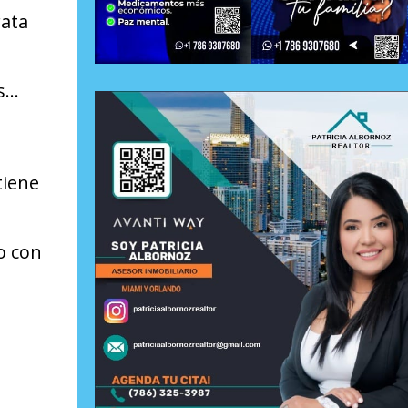
rata
ís…
tiene
o con