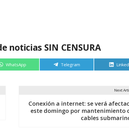
de noticias SIN CENSURA
Compartir
Compartir
Compa
WhatsApp
Telegram
Linked
en
en
en
Next Arti
Conexión a internet: se verá afecta
este domingo por mantenimiento 
cables submarin