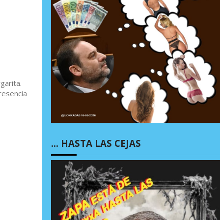
garita.
resencia
… HASTA LAS CEJAS