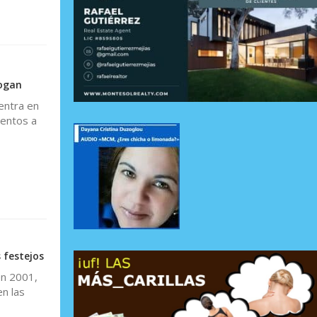
dogan
entra en
tentos a
 festejos
en 2001,
n las