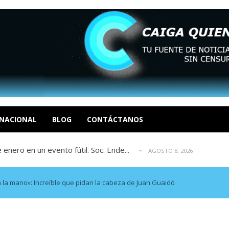
eón R
AGOSTO 8, 2026
tratégica, Realpolitik y el Desmante...
AGOSTO 8, 2026
 García
NACIONAL
BLOG
CONTÁCTANOS
AGOSTO 7, 2026
 enero en un evento fútil. Soc. Ende...
AGOSTO 8, 2026
osé Luis Centeno S
AGOSTO 8, 2026
eón R
AGOSTO 8, 2026
tratégica, Realpolitik y el Desmante...
AGOSTO 8, 2026
 la mano»: Increíble que pidan la cabeza de Juan Guaidó
 García
AGOSTO 7, 2026
 enero en un evento fútil. Soc. Ende...
AGOSTO 8, 2026
osé Luis Centeno S
AGOSTO 8, 2026