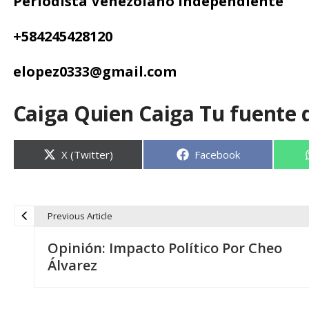
Periodista Venezolano Independiente
+584245428120
elopez0333@gmail.com
Caiga Quien Caiga Tu fuente 
Compartir
Compartir
X (Twitter)
Facebook
en
en
Previous Article
N
Opinión: Impacto Político Por Cheo
a
Álvarez
v