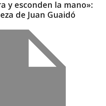
ra y esconden la mano»:
eón R
AGOSTO 8, 2026
beza de Juan Guaidó