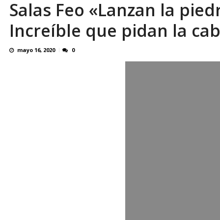
Salas Feo «Lanzan la pied
¿QUE PROTEGES TU? Por: Miguel Ángel L
Increíble que pidan la ca
mayo 16, 2020
0