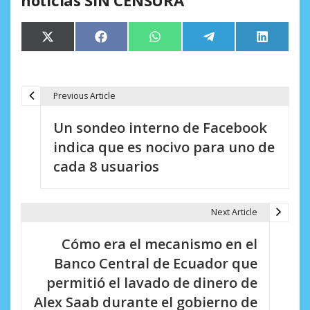
noticias SIN CENSURA
Compartir
Compartir
Compartir
Compartir
Comparti
X
Facebook
WhatsApp
Telegram
LinkedIn
en
en
en
en
en
(Twitter)
Previous Article
N
Un sondeo interno de Facebook
a
indica que es nocivo para uno de
v
cada 8 usuarios
e
g
Next Article
a
Cómo era el mecanismo en el
c
Banco Central de Ecuador que
i
permitió el lavado de dinero de
Alex Saab durante el gobierno de
ó