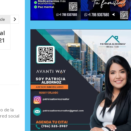
cle
al
21
o de la
red social