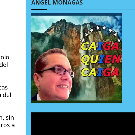
ÁNGEL MONAGAS
solo
del
cas
 del
n, sin
eros a