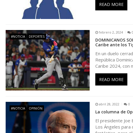
READ MORE
ó
n
febrero 2, 2024
#NOTICIA
DEPORTES
d
DOMINICANOS SORPR
Caribe ante los Ti
e
En un duelo cerrad
República Dominican
Caribe 2024, con 
e
READ MORE
n
t
abril 28, 2022
0
#NOTICIA
OPINIÓN
La columna de Op
r
El presidente Joe 
Los Ángeles para d
a