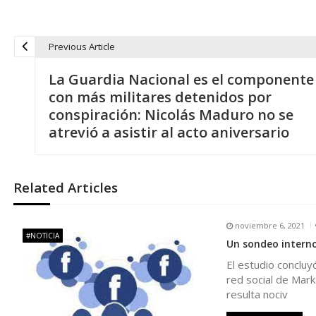
Previous Article
N
La Guardia Nacional es el componente
a
con más militares detenidos por
conspiración: Nicolás Maduro no se
v
atrevió a asistir al acto aniversario
e
Related Articles
g
noviembre 6, 2021
a
#NOTICIA
Un sondeo interno
El estudio concluy
c
red social de Mark
resulta nociv
i