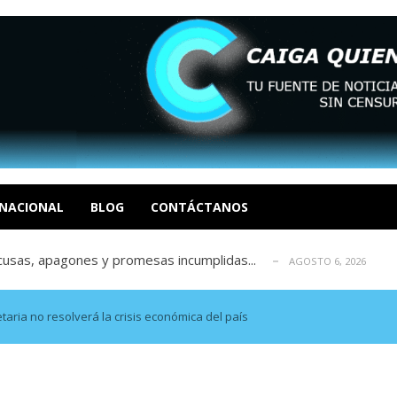
tica de derechos humanos en el Minister...
AGOSTO 6, 2026
 en un mercado impulsado por el auge de...
AGOSTO 6, 2026
o en La Guaira que hasta ahora no había ...
AGOSTO 6, 2026
NACIONAL
BLOG
CONTÁCTANOS
idad? Por Dayana Cristina Duzoglou L.
AGOSTO 6, 2026
xcusas, apagones y promesas incumplidas...
AGOSTO 6, 2026
tica de derechos humanos en el Minister...
AGOSTO 6, 2026
 en un mercado impulsado por el auge de...
AGOSTO 6, 2026
ria no resolverá la crisis económica del país
o en La Guaira que hasta ahora no había ...
AGOSTO 6, 2026
idad? Por Dayana Cristina Duzoglou L.
AGOSTO 6, 2026
xcusas, apagones y promesas incumplidas...
AGOSTO 6, 2026