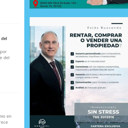
 del
 por
e del
nio en
rece