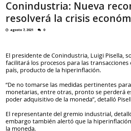
Conindustria: Nueva reco
OVP denunció 15 años de violación sistemá
resolverá la crisis económ
agosto 7, 2021
0
El presidente de Conindustria, Luigi Pisella,
facilitará los procesos para las transacciones
país, producto de la hiperinflación.
“De no tomarse las medidas pertinentes para es
monetarias, entre otras, pronto se perderá es
poder adquisitivo de la moneda”, detalló Pisell
El representante del gremio industrial, detall
embargo también alertó que la hiperinflación 
la moneda.