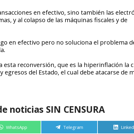
ransacciones en efectivo, sino también las electr
as, y al colapso de las máquinas fiscales y de
algo en efectivo pero no soluciona el problema d
la.
 esta reconversión, que es la hiperinflación la c
 y egresos del Estado, el cual debe atacarse de
de noticias SIN CENSURA
Compartir
Compartir
Compa
WhatsApp
Telegram
Linked
en
en
en