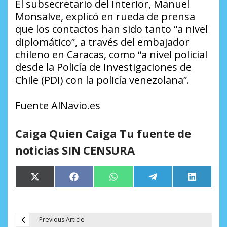
El subsecretario del Interior, Manuel
Monsalve, explicó en rueda de prensa
que los contactos han sido tanto “a nivel
diplomático”, a través del embajador
chileno en Caracas, como “a nivel policial
desde la Policía de Investigaciones de
Chile (PDI) con la policía venezolana”.
Fuente AlNavio.es
Caiga Quien Caiga Tu fuente de
noticias SIN CENSURA
Compartir
Compartir
Compartir
Compartir
Comparti
X
Facebook
WhatsApp
Telegram
LinkedIn
en
en
en
en
en
(Twitter)
Previous Article