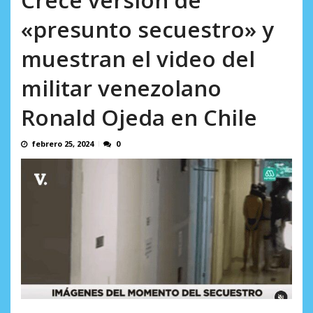
AGOSTO 10, 2026
profesor jubilado (+Video)
«presunto secuestro» y
AGOSTO 10, 2026
muestran el video del
militar venezolano
Ronald Ojeda en Chile
febrero 25, 2024
0