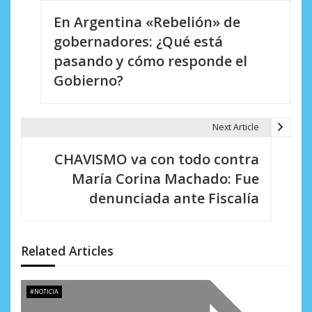
N
En Argentina «Rebelión» de
a
gobernadores: ¿Qué está
v
pasando y cómo responde el
e
Gobierno?
g
a
Next Article
c
CHAVISMO va con todo contra
i
María Corina Machado: Fue
denunciada ante Fiscalía
ó
n
d
Related Articles
e
#NOTICIA
e