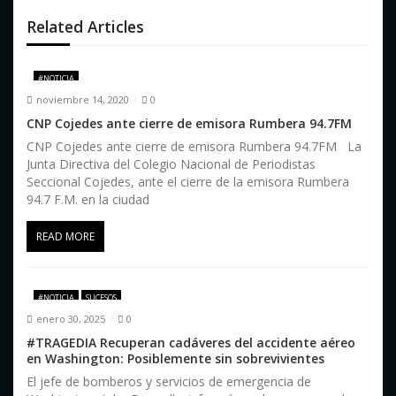
n
Related Articles
d
e
#NOTICIA
noviembre 14, 2020
0
e
CNP Cojedes ante cierre de emisora Rumbera 94.7FM
n
CNP Cojedes ante cierre de emisora Rumbera 94.7FM La
Junta Directiva del Colegio Nacional de Periodistas
t
Seccional Cojedes, ante el cierre de la emisora Rumbera
94.7 F.M. en la ciudad
r
READ MORE
a
d
#NOTICIA
SUCESOS
a
enero 30, 2025
0
s
#TRAGEDIA Recuperan cadáveres del accidente aéreo
en Washington: Posiblemente sin sobrevivientes
El jefe de bomberos y servicios de emergencia de