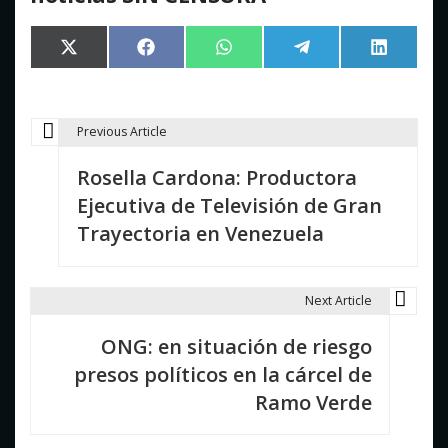
Compartir
Compartir
Compartir
Compartir
Comparti
X
Facebook
WhatsApp
Telegram
LinkedIn
en
en
en
en
en
(Twitter)
Previous Article
N
Rosella Cardona: Productora
a
Ejecutiva de Televisión de Gran
v
Trayectoria en Venezuela
e
g
Next Article
a
ONG: en situación de riesgo
c
presos políticos en la cárcel de
i
Ramo Verde
ó