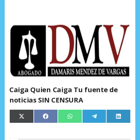
Caiga Quien Caiga Tu fuente de
noticias SIN CENSURA
Compartir
Compartir
Compartir
Compartir
Comparti
X
Facebook
WhatsApp
Telegram
LinkedIn
en
en
en
en
en
(Twitter)