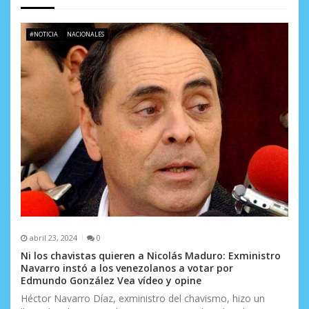
e
n
#NOTICIA
NACIONALES
t
r
a
d
a
s
abril 23, 2024
0
Ni los chavistas quieren a Nicolás Maduro: Exministro
Navarro instó a los venezolanos a votar por
Edmundo González Vea vídeo y opine
Héctor Navarro Díaz, exministro del chavismo, hizo un