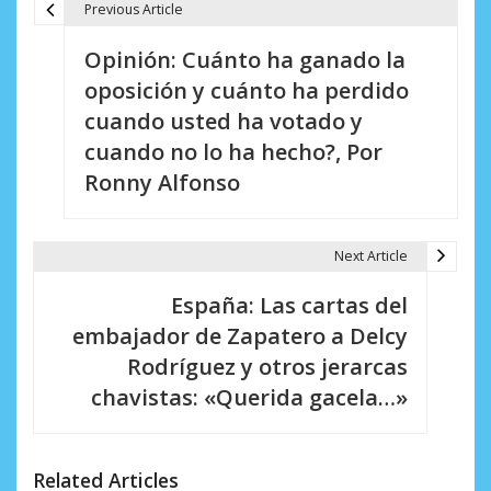
Previous Article
N
Opinión: Cuánto ha ganado la
a
oposición y cuánto ha perdido
v
cuando usted ha votado y
e
cuando no lo ha hecho?, Por
Ronny Alfonso
g
a
Next Article
c
i
España: Las cartas del
embajador de Zapatero a Delcy
ó
Rodríguez y otros jerarcas
n
chavistas: «Querida gacela…»
d
e
Related Articles