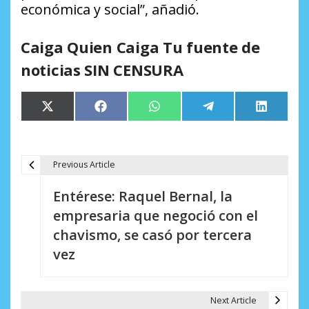
económica y social”, añadió.
Caiga Quien Caiga Tu fuente de
noticias SIN CENSURA
Compartir
Compartir
Compartir
Compartir
Comparti
X
Facebook
WhatsApp
Telegram
LinkedIn
en
en
en
en
en
(Twitter)
Previous Article
N
Entérese: Raquel Bernal, la
a
empresaria que negoció con el
v
chavismo, se casó por tercera
e
vez
g
a
Next Article