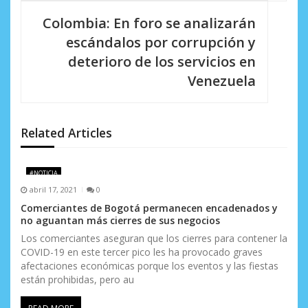
c
Colombia: En foro se analizarán
i
escándalos por corrupción y
deterioro de los servicios en
ó
Venezuela
n
d
Related Articles
e
e
#NOTICIA
n
abril 17, 2021
0
Comerciantes de Bogotá permanecen encadenados y
t
no aguantan más cierres de sus negocios
r
Los comerciantes aseguran que los cierres para contener la
COVID-19 en este tercer pico les ha provocado graves
a
afectaciones económicas porque los eventos y las fiestas
están prohibidas, pero au
d