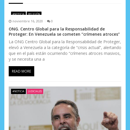
d
e
#NOTICIA
RELIGIÓN
noviembre 16, 2020
0
e
ONG. Centro Global para la Responsabilidad de
Proteger: En Venezuela se cometen “crímenes atroces”
n
La ONG Centro Global para la Responsabilidad de Proteger,
t
elevó a Venezuela a la categoría de “crisis actual”, alertando
que en el país están ocurriendo “crímenes atroces masivos,
r
y se necesita una a
a
READ MORE
d
a
#NOTICIA
JUDICIALES
s