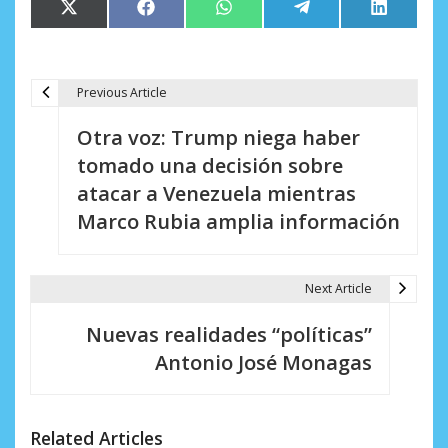
Compartir
Compartir
Compartir
Compartir
Comparti
X
Facebook
WhatsApp
Telegram
LinkedIn
en
en
en
en
en
(Twitter)
Previous Article
N
Otra voz: Trump niega haber
a
tomado una decisión sobre
v
atacar a Venezuela mientras
e
Marco Rubia amplia información
g
a
Next Article
c
Nuevas realidades “políticas”
i
Antonio José Monagas
ó
n
Related Articles