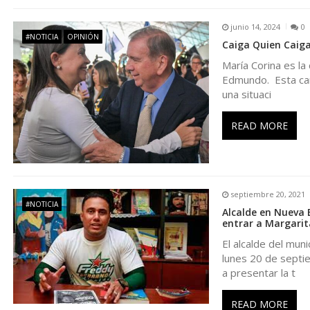
e
junio 14, 2024
0
#NOTICIA
OPINIÓN
n
Caiga Quien Caiga
María Corina es la
t
Edmundo. Esta cam
una situaci
r
READ MORE
a
d
septiembre 20, 2021
#NOTICIA
Alcalde en Nueva E
a
entrar a Margarit
El alcalde del mun
s
lunes 20 de septie
a presentar la t
READ MORE