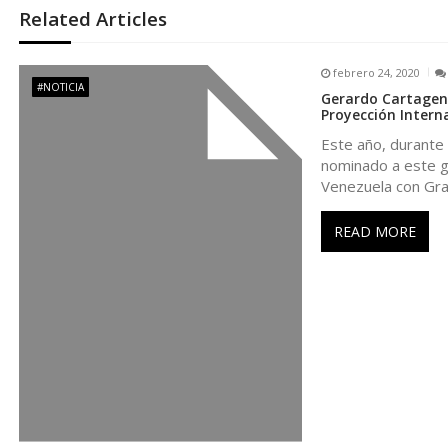
e
Related Articles
g
febrero 24, 2020
#NOTICIA
Gerardo Cartagena
a
Proyección Intern
Este año, durante 
c
nominado a este g
Venezuela con Gr
i
READ MORE
ó
n
d
e