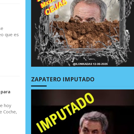
se
eo que es
ZAPATERO IMPUTADO
 para
de hoy
de Coche,