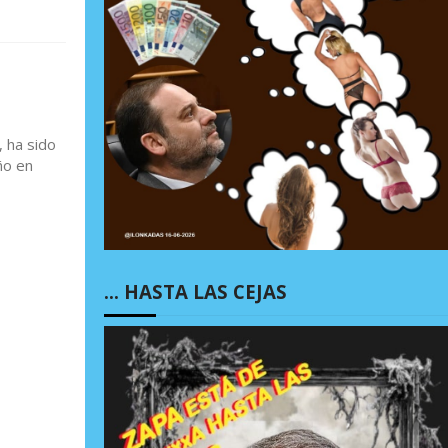
 ha sido
ño en
… HASTA LAS CEJAS