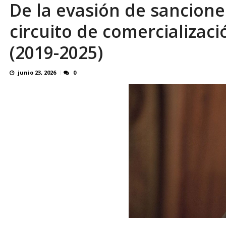
De la evasión de sanciones
Reino Unido dejará millonaria donación médi
circuito de comercializac
(2019-2025)
junio 23, 2026
0