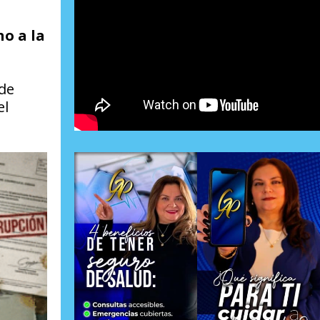
no a la
 de
el