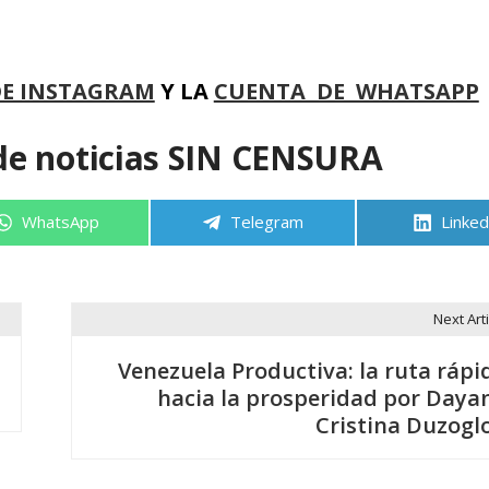
DE INSTAGRAM
Y LA
CUENTA DE WHATSAPP
de noticias SIN CENSURA
Compartir
Compartir
Compa
WhatsApp
Telegram
Linked
en
en
en
Next Arti
Venezuela Productiva: la ruta rápi
hacia la prosperidad por Daya
Cristina Duzogl