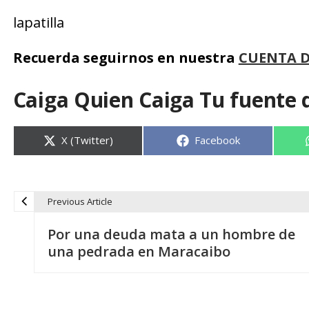
lapatilla
Recuerda seguirnos en nuestra
CUENTA 
Caiga Quien Caiga Tu fuente 
Compartir
Compartir
X (Twitter)
Facebook
en
en
Previous Article
N
Por una deuda mata a un hombre de
a
una pedrada en Maracaibo
v