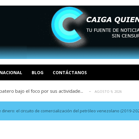
ca en Venezuela tras finalizar su mis...
AGOSTO 9, 2026
dar fondos para afectados por los terr...
AGOSTO 9, 2026
ia deja un policía muerto
NACIONAL
BLOG
CONTÁCTANOS
AGOSTO 9, 2026
atero bajo el foco por sus actividade...
AGOSTO 9, 2026
ció las secuelas que deja la prisión ...
AGOSTO 9, 2026
ca en Venezuela tras finalizar su mis...
AGOSTO 9, 2026
dar fondos para afectados por los terr...
AGOSTO 9, 2026
 dinero: el circuito de comercialización del petróleo venezolano (2019-20
ia deja un policía muerto
AGOSTO 9, 2026
atero bajo el foco por sus actividade...
AGOSTO 9, 2026
ció las secuelas que deja la prisión ...
AGOSTO 9, 2026