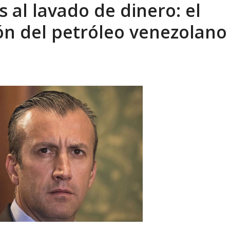
 al lavado de dinero: el
ca en Venezuela tras finalizar su mis...
AGOSTO 9, 2026
ión del petróleo venezolano