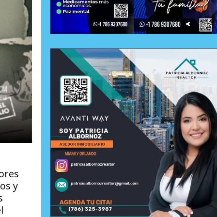
ores
ios y
s
l