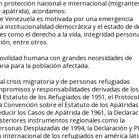
n protección nacional e internacional (migrante
de apátrida), acordamos:
de Venezuela es motivada por una emergencia
 institucionalidad democrática y el estado de d
s como el derecho a la vida, integridad persona
ión, entre otros.
 movilidad humana con grandes necesidades de
ria para la población afectada.
al crisis migratoria y de personas refugiadas
mpromisos y responsabilidades derivadas de los
 Estatuto de los Refugiados de 1951, el Protoco
la Convención sobre el Estatuto de los Apátridas
ucir los Casos de Apátrida de 1961, la Declarac
osteriores instrumentos regionales como la
ersonas Desplazadas de 1994, la Declaración y P
 internacional de los refugiados en américa lati