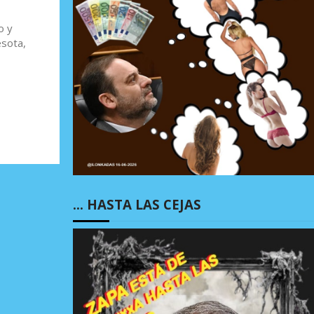
o y
esota,
… HASTA LAS CEJAS