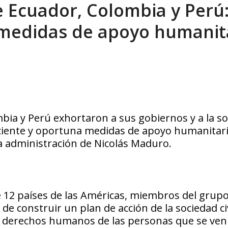
e Ecuador, Colombia y Perú
sbastador costo del colapso eléctrico en...
AGOSTO 7, 2026
medidas de apoyo humanit
bia y Perú exhortaron a sus gobiernos y a la s
iciente y oportuna medidas de apoyo humanitari
a administración de Nicolás Maduro.
de 12 países de las Américas, miembros del grup
e construir un plan de acción de la sociedad civ
los derechos humanos de las personas que se ven