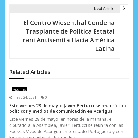
g
Next Article
a
El Centro Wiesenthal Condena
c
Trasplante de Política Estatal
i
Iraní Antisemita Hacia América
Latina
ó
n
d
Related Articles
e
#NOTICIA
e
mayo 24, 2021
0
n
Este viernes 28 de mayo: Javier Bertucci se reunirá con
políticos y medios de comunicación en Acarigua
t
Este viernes 28 de mayo, en horas de la mañana, el
diputado a la Asamblea, Javier Bertucci se reunirá con las
r
Fuerzas Vivas de Acarigua en el estado Portuguesa y con
los representantes de los medios