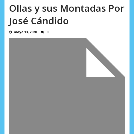
incumplidas...
Ollas y sus Montadas Por
AGOSTO 6, 2026
José Cándido
mayo 13, 2020
0