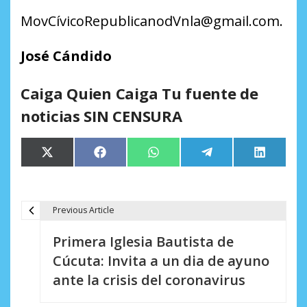
MovCívicoRepublicanodVnla@gmail.com.
José Cándido
Caiga Quien Caiga Tu fuente de
noticias SIN CENSURA
Compartir
Compartir
Compartir
Compartir
Comparti
X
Facebook
WhatsApp
Telegram
LinkedIn
en
en
en
en
en
(Twitter)
Previous Article
N
Primera Iglesia Bautista de
a
Cúcuta: Invita a un dia de ayuno
v
ante la crisis del coronavirus
e