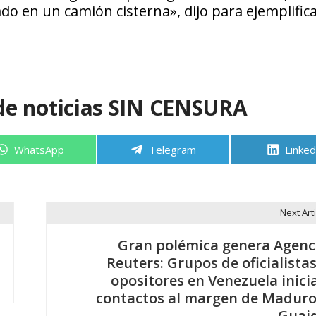
o en un camión cisterna», dijo para ejemplifica
de noticias SIN CENSURA
Compartir
Compartir
Compa
WhatsApp
Telegram
Linked
en
en
en
Next Arti
Gran polémica genera Agenc
Reuters: Grupos de oficialistas
opositores en Venezuela inici
contactos al margen de Maduro
Guai