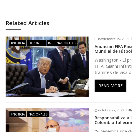
e
g
Related Articles
a
noviembre 19, 2025
#NOTICIA
DEPORTES
INTERNACIONALES
Anuncian FIFA Pass
c
Mundial de Fútbol
Washington.- El p
i
FIFA, Gianni Infan
trámites de visa d
ó
READ MORE
n
d
octubre 27, 2021
#NOTICIA
NACIONALES
Responsabiliza a 
e
Colombia fallecim
“Sí tenemos una d