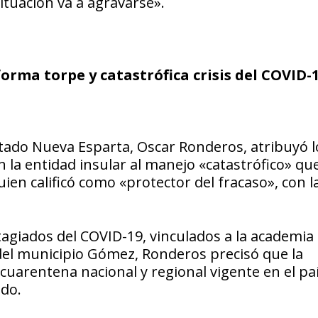
situación va a agravarse».
orma torpe y catastrófica crisis del COVID-
stado Nueva Esparta, Oscar Ronderos, atribuyó l
 la entidad insular al manejo «catastrófico» qu
uien calificó como «protector del fracaso», con la
agiados del COVID-19, vinculados a la academia
del municipio Gómez, Ronderos precisó que la
a cuarentena nacional y regional vigente en el pa
ado.