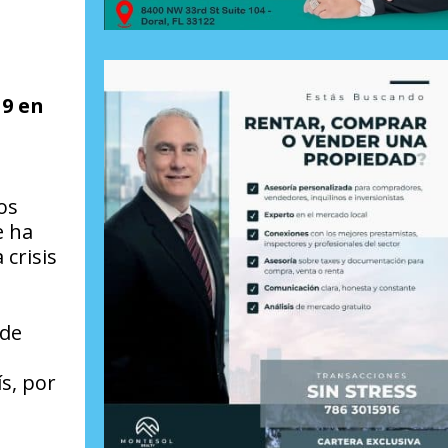
19 en
os
e ha
 crisis
 de
ís, por