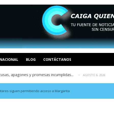
tica de derechos humanos en el Minister...
AGOSTO 6, 2026
 en un mercado impulsado por el auge de...
AGOSTO 6, 2026
o en La Guaira que hasta ahora no había ...
AGOSTO 6, 2026
NACIONAL
BLOG
CONTÁCTANOS
idad? Por Dayana Cristina Duzoglou L.
AGOSTO 6, 2026
xcusas, apagones y promesas incumplidas...
AGOSTO 6, 2026
tica de derechos humanos en el Minister...
AGOSTO 6, 2026
 en un mercado impulsado por el auge de...
AGOSTO 6, 2026
tares siguen permitiendo acceso a Margarita
o en La Guaira que hasta ahora no había ...
AGOSTO 6, 2026
idad? Por Dayana Cristina Duzoglou L.
AGOSTO 6, 2026
xcusas, apagones y promesas incumplidas...
AGOSTO 6, 2026