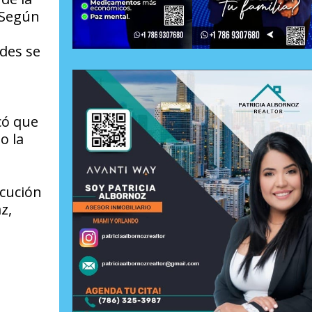
 Según
des se
có que
o la
ocución
z,