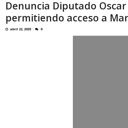
Denuncia Diputado Oscar 
OVP denunció 15 años de violación sistemá
permitiendo acceso a Mar
abril 22, 2020
0