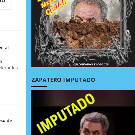
en al
a
lerar los
ZAPATERO IMPUTADO
eso de