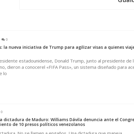
0
: la nueva iniciativa de Trump para agilizar visas a quienes viaj
residente estadounidense, Donald Trump, junto al presidente de l
tino, dieron a conocerel «FIFA Pass», un sistema diseñado para ace
e lo
0
la dictadura de Maduro: Williams Dávila denuncia ante el Congr
iento de 10 presos políticos venezolanos
ictadura. No se llamen a engaños. Una dictadura que maneja,