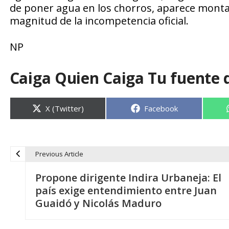
de poner agua en los chorros, aparece montad
magnitud de la incompetencia oficial.
NP
Caiga Quien Caiga Tu fuente 
Compartir
Compartir
X (Twitter)
Facebook
en
en
Previous Article
N
Propone dirigente Indira Urbaneja: El
a
país exige entendimiento entre Juan
Guaidó y Nicolás Maduro
v