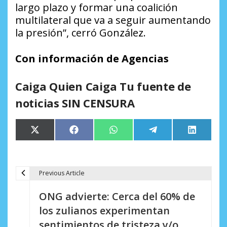
largo plazo y formar una coalición
multilateral que va a seguir aumentando
la presión”, cerró González.
Con información de Agencias
Caiga Quien Caiga Tu fuente de
noticias SIN CENSURA
Compartir
Compartir
Compartir
Compartir
Comparti
X
Facebook
WhatsApp
Telegram
LinkedIn
en
en
en
en
en
(Twitter)
Previous Article
N
ONG advierte: Cerca del 60% de
a
los zulianos experimentan
v
sentimientos de tristeza y/o