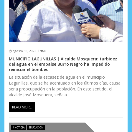
r
a
d
a
s
agosto 18, 2022
0
MUNICIPIO LAGUNILLAS | Alcalde Mosquera: turbidez
del agua en el embalse Burro Negro ha impedido
reiniciar el bombeo
La situación de la escasez de agua en el municipio
Lagunillas, que se ha acentuado en los últimos días, causa
seria preocupación en la población. En este sentido, el
alcalde José Mosquera, señala
READ MORE
#NOTICIA
EDUCACIÓN