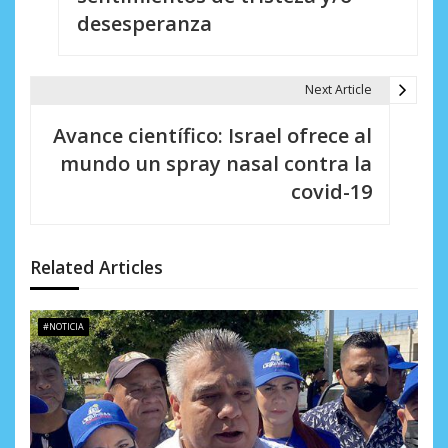
e
desesperanza
g
a
Next Article
c
Avance científico: Israel ofrece al
i
mundo un spray nasal contra la
covid-19
ó
n
d
Related Articles
e
#NOTICIA
e
n
t