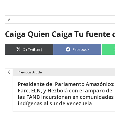
V
Caiga Quien Caiga Tu fuente 
Compartir
Compartir
X (Twitter)
Facebook
en
en
Previous Article
N
Presidente del Parlamento Amazónico:
a
Farc, ELN, y Hezbolá con el amparo de
las FANB incursionan en comunidades
v
indígenas al sur de Venezuela