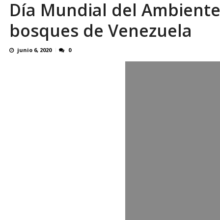
Día Mundial del Ambiente 
¿QUE PROTEGES TU? Por: Miguel Ángel L
bosques de Venezuela
junio 6, 2020
0