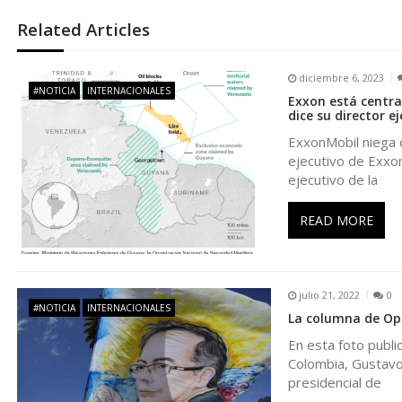
e
Related Articles
g
diciembre 6, 2023
a
#NOTICIA
INTERNACIONALES
Exxon está centra
dice su director e
c
ExxonMobil niega q
ejecutivo de Exxo
i
ejecutivo de la
ó
READ MORE
n
julio 21, 2022
0
d
#NOTICIA
INTERNACIONALES
La columna de Opp
En esta foto publi
e
Colombia, Gustavo 
presidencial de