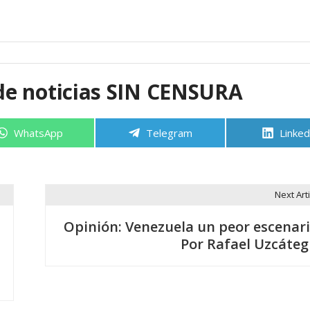
de noticias SIN CENSURA
Compartir
Compartir
Compa
WhatsApp
Telegram
Linked
en
en
en
Next Arti
Opinión: Venezuela un peor escenari
Por Rafael Uzcáteg