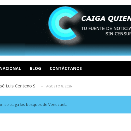
eón R
AGOSTO 8, 2026
tratégica, Realpolitik y el Desmante...
AGOSTO 8, 2026
 García
NACIONAL
BLOG
CONTÁCTANOS
AGOSTO 7, 2026
 enero en un evento fútil. Soc. Ende...
AGOSTO 8, 2026
osé Luis Centeno S
AGOSTO 8, 2026
eón R
AGOSTO 8, 2026
tratégica, Realpolitik y el Desmante...
AGOSTO 8, 2026
ón se traga los bosques de Venezuela
 García
AGOSTO 7, 2026
 enero en un evento fútil. Soc. Ende...
AGOSTO 8, 2026
osé Luis Centeno S
AGOSTO 8, 2026