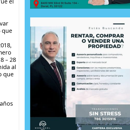
ue el
ívar
6 que
018,
úmero
18 – 28
ida al
o que
 años