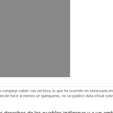
lta complejo saber con certeza, lo que ha ocurrido en Venezuela en
desde hace al menos un quinquenio, no se publicó data oficial sob
s derechos de los pueblos indígenas y a un am