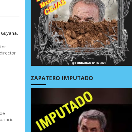
n Guyana,
tor
director
ZAPATERO IMPUTADO
 de
palacio