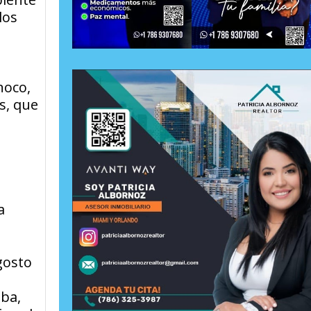
los
noco,
s, que
a
gosto
iba,