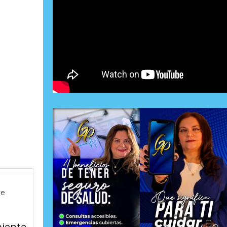
re
biente