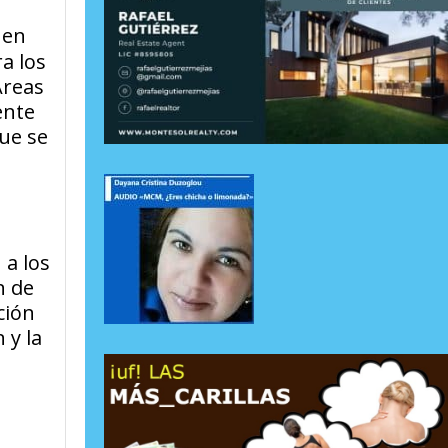
 en
a los
Áreas
ente
ue se
 a los
n de
ción
 y la